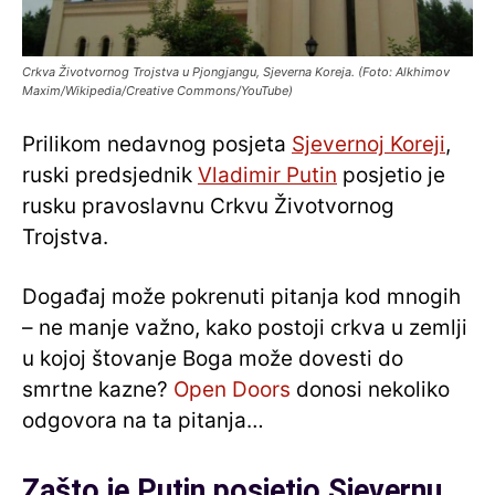
Crkva Životvornog Trojstva u Pjongjangu, Sjeverna Koreja. (Foto: Alkhimov
Maxim/Wikipedia/Creative Commons/YouTube)
Prilikom nedavnog posjeta
Sjevernoj Koreji
,
ruski predsjednik
Vladimir Putin
posjetio je
rusku pravoslavnu Crkvu Životvornog
Trojstva.
Događaj može pokrenuti pitanja kod mnogih
– ne manje važno, kako postoji crkva u zemlji
u kojoj štovanje Boga može dovesti do
smrtne kazne?
Open Doors
donosi nekoliko
odgovora na ta pitanja…
Zašto je Putin posjetio Sjevernu