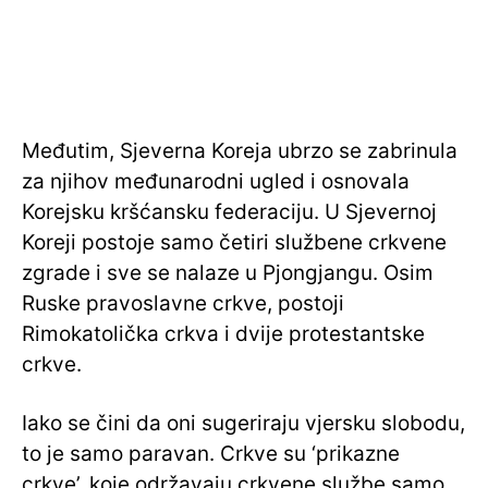
Međutim, Sjeverna Koreja ubrzo se zabrinula
za njihov međunarodni ugled i osnovala
Korejsku kršćansku federaciju. U Sjevernoj
Koreji postoje samo četiri službene crkvene
zgrade i sve se nalaze u Pjongjangu. Osim
Ruske pravoslavne crkve, postoji
Rimokatolička crkva i dvije protestantske
crkve.
Iako se čini da oni sugeriraju vjersku slobodu,
to je samo paravan. Crkve su ‘prikazne
crkve’, koje održavaju crkvene službe samo