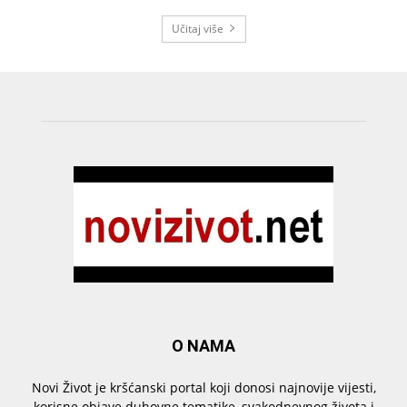
Učitaj više
O NAMA
Novi Život je kršćanski portal koji donosi najnovije vijesti,
korisne objave duhovne tematike, svakodnevnog života i