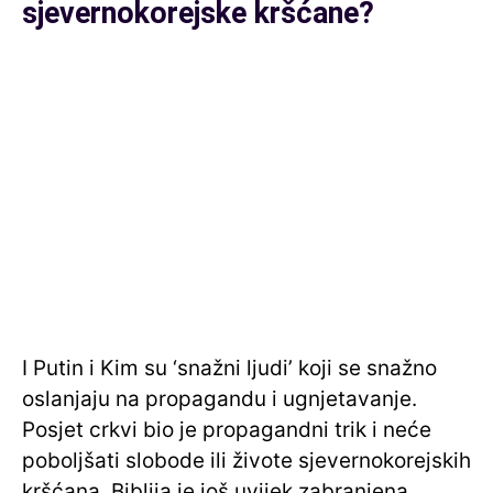
sjevernokorejske kršćane?
I Putin i Kim su ‘snažni ljudi’ koji se snažno
oslanjaju na propagandu i ugnjetavanje.
Posjet crkvi bio je propagandni trik i neće
poboljšati slobode ili živote sjevernokorejskih
kršćana. Biblija je još uvijek zabranjena