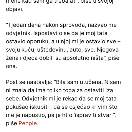
mene kad sam ga trebala?”, piše u svojoj
objavi.
“Tjedan dana nakon sprovoda, nazvao me
odvjetnik. Ispostavilo se da je moj tata
ostavio oporuku, a u njoj mi je ostavio sve –
svoju kuću, ušteđevinu, auto, sve. Njegova
žena i djeca dobili su apsolutno ništa”, piše
ona.
Post se nastavlja: “Bila sam utučena. Nisam
ni znala da ima toliko toga za ostaviti iza
sebe. Odvjetnik mi je rekao da se moj tata
pokušao iskupiti i da se osjećao krivim što
me je napustio, pa je htio ‘ispraviti stvari”,
piše
People
.