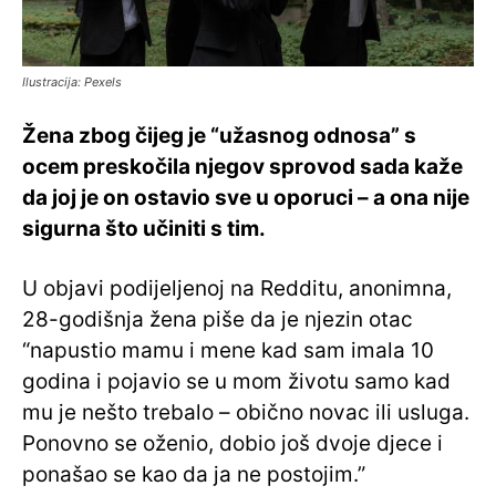
Ilustracija: Pexels
Žena zbog čijeg je “užasnog odnosa” s
ocem preskočila njegov sprovod sada kaže
da joj je on ostavio sve u oporuci – a ona nije
sigurna što učiniti s tim.
U objavi podijeljenoj na Redditu, anonimna,
28-godišnja žena piše da je njezin otac
“napustio mamu i mene kad sam imala 10
godina i pojavio se u mom životu samo kad
mu je nešto trebalo – obično novac ili usluga.
Ponovno se oženio, dobio još dvoje djece i
ponašao se kao da ja ne postojim.”