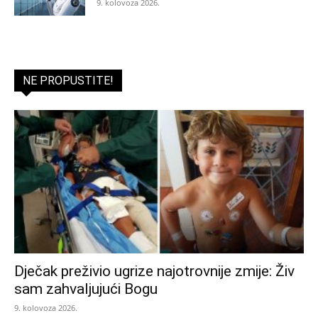
9. kolovoza 2026.
NE PROPUSTITE!
Dječak preživio ugrize najotrovnije zmije: Živ
sam zahvaljujući Bogu
9. kolovoza 2026.