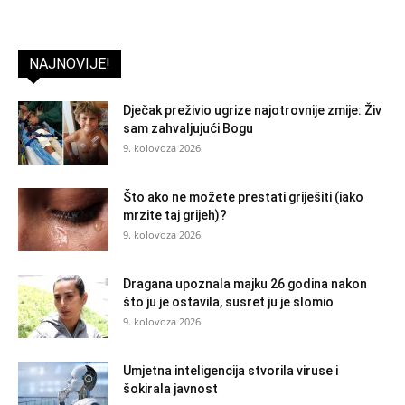
NAJNOVIJE!
Dječak preživio ugrize najotrovnije zmije: Živ
sam zahvaljujući Bogu
9. kolovoza 2026.
Što ako ne možete prestati griješiti (iako
mrzite taj grijeh)?
9. kolovoza 2026.
Dragana upoznala majku 26 godina nakon
što ju je ostavila, susret ju je slomio
9. kolovoza 2026.
Umjetna inteligencija stvorila viruse i
šokirala javnost