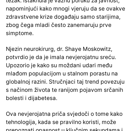
težak. Istaknula je važnu poruku za javnost,
napominjući kako mnogi vjeruju da se ovakve
zdravstvene krize događaju samo starijima,
zbog čega mladi često zanemaruju prve
simptome.
Njezin neurokirurg, dr. Shaye Moskowitz,
potvrdio je da je imala nevjerojatnu sreću.
Upozorio je kako su moždani udari među
mlađom populacijom u stalnom porastu na
globalnoj razini. Stručnjaci taj trend povezuju
s načinom života te ranijom pojavom srčanih
bolesti i dijabetesa.
Ova nevjerojatna priča svjedoči o tome kako
tehnologija, kada se pravilno koristi, može
prepoznati opasnost u ključnim sekundama i