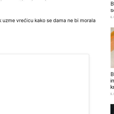
B
s
6.
k uzme vrećicu kako se dama ne bi morala
B
i
k
6.