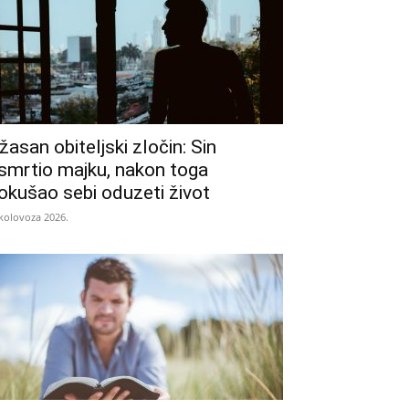
žasan obiteljski zločin: Sin
smrtio majku, nakon toga
okušao sebi oduzeti život
 kolovoza 2026.