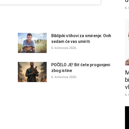
d
6.
Biblijski stihovi za smirenje: Ovih
sedam će vas umiriti
6. kolovoza 2026.
POČELO JE! Bit ćete progonjeni
zbog istine
M
6. kolovoza 2026.
b
v
6.