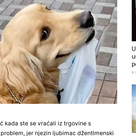
U
u
p
6.
 kada ste se vraćali iz trgovine s
a problem, jer njezin ljubimac džentlmenski