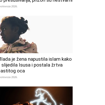
o presušivanja, prizori su nestvarni
 kolovoza 2026.
lada je žena napustila islam kako
i slijedila Isusa i postala žrtva
lastitog oca
 kolovoza 2026.