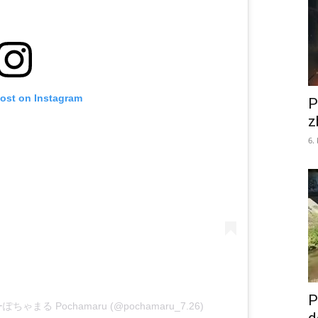
post on Instagram
P
z
6.
P
ーぽちゃまる Pochamaru (@pochamaru_7.26)