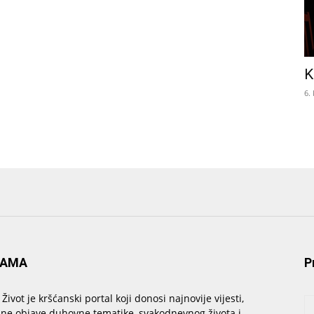
K
6.
NAMA
P
 Život je kršćanski portal koji donosi najnovije vijesti,
sne objave duhovne tematike, svakodnevnog života i