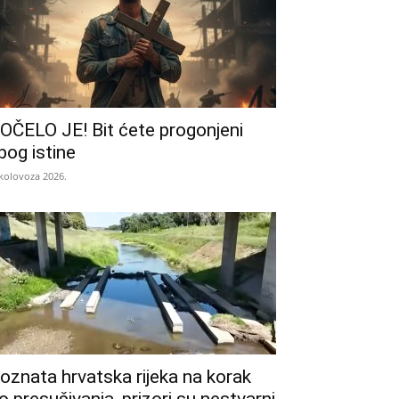
OČELO JE! Bit ćete progonjeni
bog istine
 kolovoza 2026.
oznata hrvatska rijeka na korak