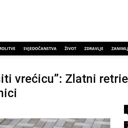
MOLITVE
SVJEDOČANSTVA
ŽIVOT
ZDRAVLJE
ZANIMLJ
iti vrećicu”: Zlatni retri
ici