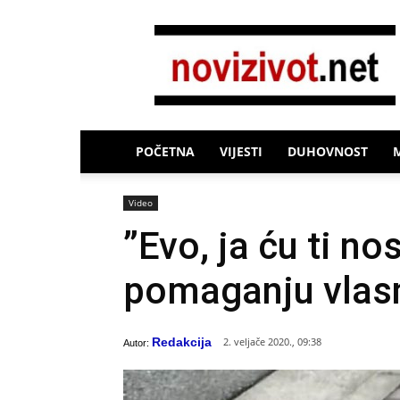
Novi
Život
POČETNA
VIJESTI
DUHOVNOST
Video
”Evo, ja ću ti nos
pomaganju vlasn
Redakcija
2. veljače 2020., 09:38
Autor: