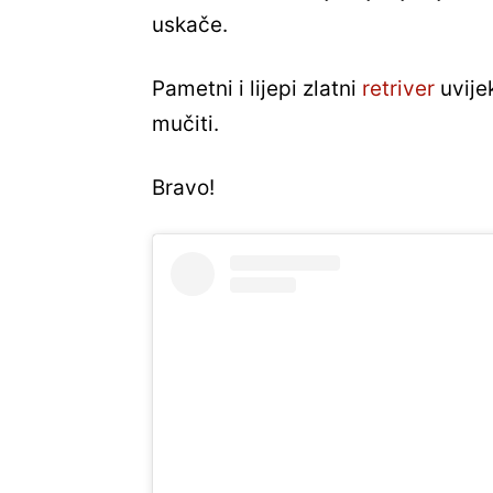
uskače.
Pametni i lijepi zlatni
retriver
uvije
mučiti.
Bravo!