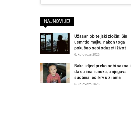
NAJNOVIJE!
Užasan obiteljski zločin: Sin
usmrtio majku, nakon toga
pokušao sebi oduzeti život
6. kolovoza 2026.
Baka i djed preko noći saznali
da su imali unuka, a njegova
sudbina ledi krv u žilama
6. kolovoza 2026.