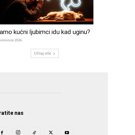
amo kućni ljubimci idu kad uginu?
 kolovoza 2026.
Učitaj više
ratite nas