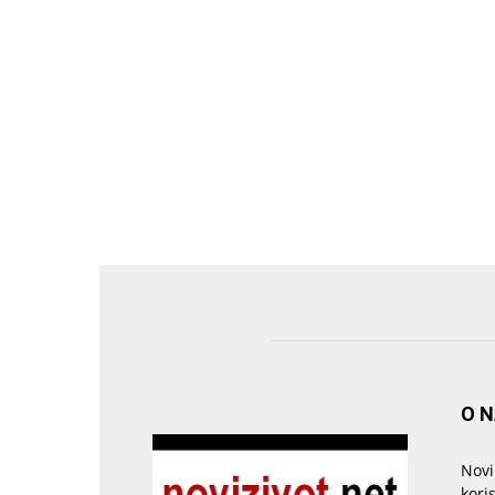
O 
Novi
kori