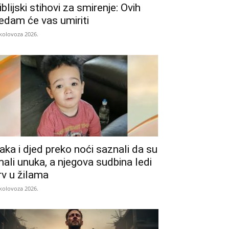
iblijski stihovi za smirenje: Ovih
edam će vas umiriti
 kolovoza 2026.
aka i djed preko noći saznali da su
mali unuka, a njegova sudbina ledi
rv u žilama
 kolovoza 2026.