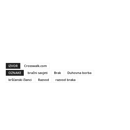
IZVOR
Crosswalk.com
OZNAKE
bračni savjeti
Brak
Duhovna borba
kršćanski članci
Razvod
razvod braka