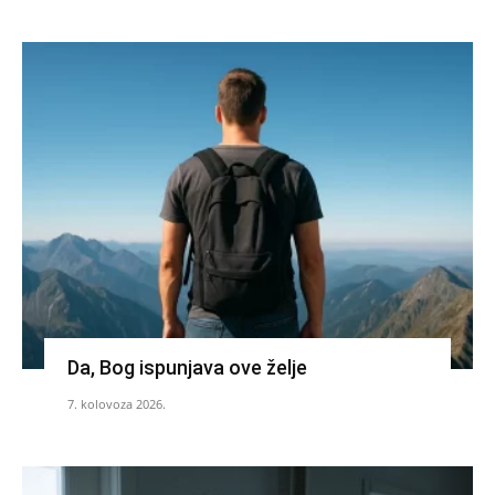
Da, Bog ispunjava ove želje
7. kolovoza 2026.