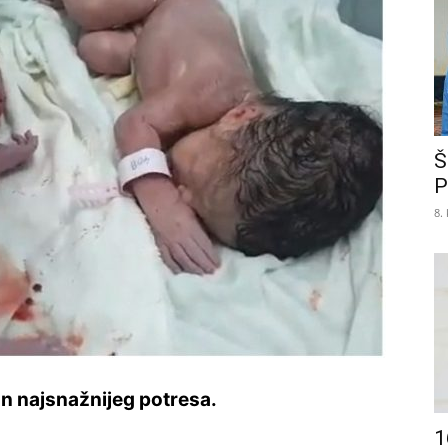
Š
P
8.
on najsnažnijeg potresa.
1