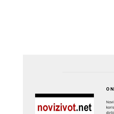
O 
Novi
kori
dirlj