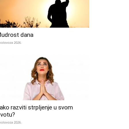
udrost dana
 kolovoza 2026.
ako razviti strpljenje u svom
ivotu?
 kolovoza 2026.