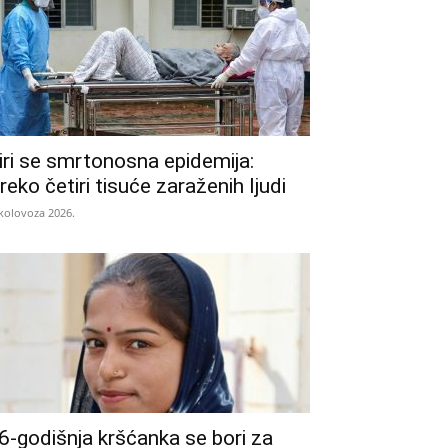
iri se smrtonosna epidemija:
reko četiri tisuće zaraženih ljudi
 kolovoza 2026.
6-godišnja kršćanka se bori za