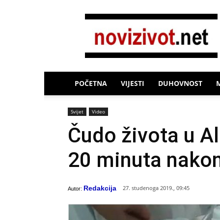
Novi
Život
POČETNA
VIJESTI
DUHOVNOST
Svijet
Video
Čudo života u Al
20 minuta nakon
Redakcija
27. studenoga 2019., 09:45
Autor: