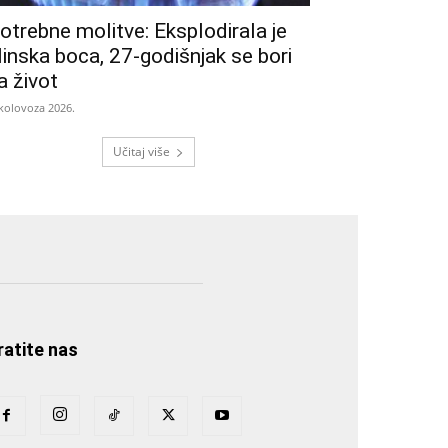
otrebne molitve: Eksplodirala je
linska boca, 27-godišnjak se bori
a život
 kolovoza 2026.
Učitaj više
ratite nas