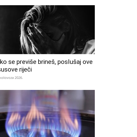
ko se previše brineš, poslušaj ove
susove riječi
 kolovoza 2026.