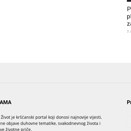
P
p
z
7.
NAMA
P
 Život je kršćanski portal koji donosi najnovije vijesti,
sne objave duhovne tematike, svakodnevnog života i
ive životne priče.