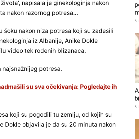
 života’, napisala je ginekologinja nakon
p
m
uta nakon razornog potresa…
8.
u šoku nakon niza potresa koji su zadesili
ginekologinja iz Albanije, Anike Dokle
lu video tek rođenih blizanaca.
 najsnažnijeg potresa.
nadmašili su sva očekivanja: Pogledajte ih
A
b
8.
sa koji su pogodili tu zemlju, od kojih su
ike Dokle objavila je da su 20 minuta nakon