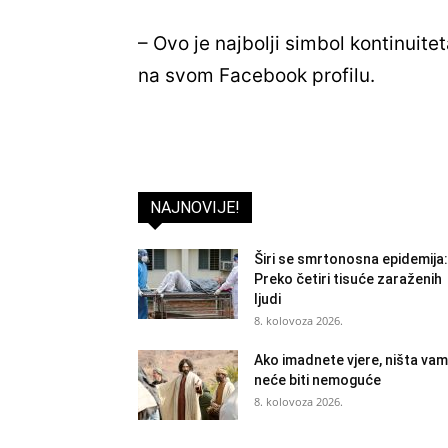
– Ovo je najbolji simbol kontinuite
na svom Facebook profilu.
NAJNOVIJE!
Širi se smrtonosna epidemija:
Preko četiri tisuće zaraženih
ljudi
8. kolovoza 2026.
Ako imadnete vjere, ništa vam
neće biti nemoguće
8. kolovoza 2026.