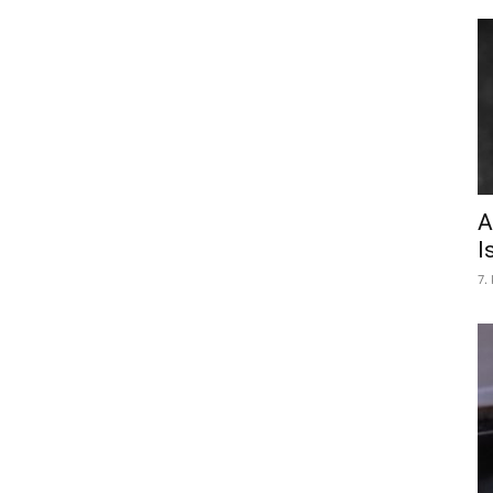
A
I
7.