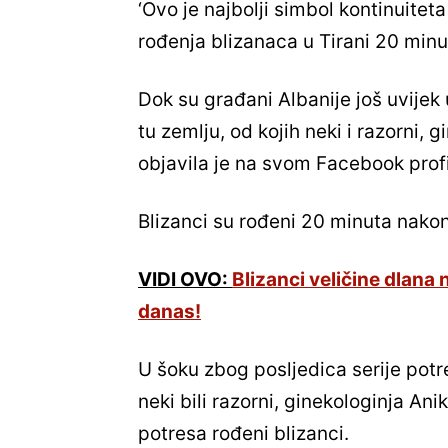
‘Ovo je najbolji simbol kontinuiteta
rođenja blizanaca u Tirani 20 min
Dok su građani Albanije još uvijek 
tu zemlju, od kojih neki i razorni, 
objavila je na svom Facebook profi
Blizanci su rođeni 20 minuta nakon
VIDI OVO:
Blizanci veličine dlana 
danas!
U šoku zbog posljedica serije potre
neki bili razorni, ginekologinja An
potresa rođeni blizanci.