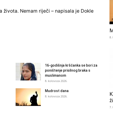
ta života. Nemam riječi – napisala je Dokle
M
8.
16-godišnja kršćanka se bori za
poništenje prisilnog braka s
muslimanom
8. kolovoza 2026.
Mudrost dana
K
8. kolovoza 2026.
ž
7.