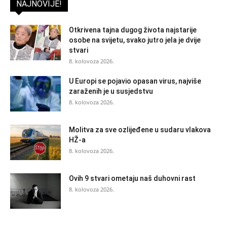
NAJNOVIJE!
Otkrivena tajna dugog života najstarije
osobe na svijetu, svako jutro jela je dvije
stvari
8. kolovoza 2026.
U Europi se pojavio opasan virus, najviše
zaraženih je u susjedstvu
8. kolovoza 2026.
Molitva za sve ozlijeđene u sudaru vlakova
HŽ-a
8. kolovoza 2026.
Ovih 9 stvari ometaju naš duhovni rast
8. kolovoza 2026.