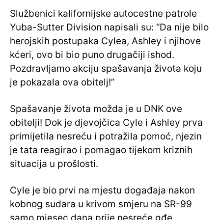
Službenici kalifornijske autocestne patrole
Yuba-Sutter Division napisali su: “Da nije bilo
herojskih postupaka Cylea, Ashley i njihove
kćeri, ovo bi bio puno drugačiji ishod.
Pozdravljamo akciju spašavanja života koju
je pokazala ova obitelj!”
Spašavanje života možda je u DNK ove
obitelji! Dok je djevojčica Cyle i Ashley prva
primijetila nesreću i potražila pomoć, njezin
je tata reagirao i pomagao tijekom kriznih
situacija u prošlosti.
Cyle je bio prvi na mjestu događaja nakon
kobnog sudara u krivom smjeru na SR-99
samo mjesec dana prije nesreće gđe