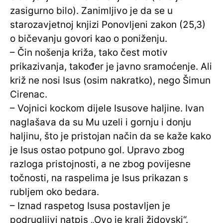
zasigurno bilo). Zanimljivo je da se u
starozavjetnoj knjizi Ponovljeni zakon (25,3)
o bičevanju govori kao o poniženju.
– Čin nošenja križa, tako čest motiv
prikazivanja, također je javno sramoćenje. Ali
križ ne nosi Isus (osim nakratko), nego Šimun
Cirenac.
– Vojnici kockom dijele Isusove haljine. Ivan
naglašava da su Mu uzeli i gornju i donju
haljinu, što je pristojan način da se kaže kako
je Isus ostao potpuno gol. Upravo zbog
razloga pristojnosti, a ne zbog povijesne
točnosti, na raspelima je Isus prikazan s
rubljem oko bedara.
– Iznad raspetog Isusa postavljen je
podrugljivi natpis „Ovo je kralj židovski“.