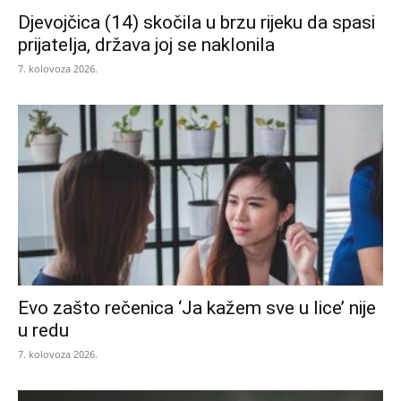
Djevojčica (14) skočila u brzu rijeku da spasi
prijatelja, država joj se naklonila
7. kolovoza 2026.
Evo zašto rečenica ‘Ja kažem sve u lice’ nije
u redu
7. kolovoza 2026.