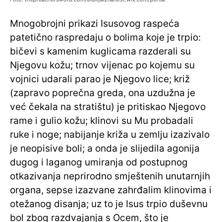
Mnogobrojni prikazi Isusovog raspeća
patetično raspredaju o bolima koje je trpio:
bičevi s kamenim kuglicama razderali su
Njegovu kožu; trnov vijenac po kojemu su
vojnici udarali parao je Njegovo lice; križ
(zapravo poprečna greda, ona uzdužna je
već čekala na stratištu) je pritiskao Njegovo
rame i gulio kožu; klinovi su Mu probadali
ruke i noge; nabijanje križa u zemlju izazivalo
je neopisive boli; a onda je slijedila agonija
dugog i laganog umiranja od postupnog
otkazivanja neprirodno smještenih unutarnjih
organa, sepse izazvane zahrđalim klinovima i
otežanog disanja; uz to je Isus trpio duševnu
bol zbog razdvajanja s Ocem, što je