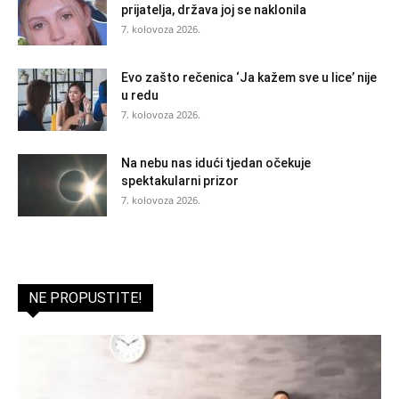
prijatelja, država joj se naklonila
7. kolovoza 2026.
Evo zašto rečenica ‘Ja kažem sve u lice’ nije
u redu
7. kolovoza 2026.
Na nebu nas idući tjedan očekuje
spektakularni prizor
7. kolovoza 2026.
NE PROPUSTITE!