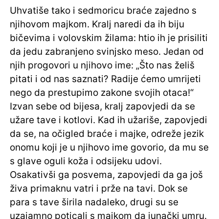
Uhvatiše tako i sedmoricu braće zajedno s
njihovom majkom. Kralj naredi da ih biju
bičevima i volovskim žilama: htio ih je prisiliti
da jedu zabranjeno svinjsko meso. Jedan od
njih progovori u njihovo ime: „Što nas želiš
pitati i od nas saznati? Radije ćemo umrijeti
nego da prestupimo zakone svojih otaca!“
Izvan sebe od bijesa, kralj zapovjedi da se
užare tave i kotlovi. Kad ih užariše, zapovjedi
da se, na očigled braće i majke, odreže jezik
onomu koji je u njihovo ime govorio, da mu se
s glave oguli koža i odsijeku udovi.
Osakativši ga posvema, zapovjedi da ga još
živa primaknu vatri i prže na tavi. Dok se
para s tave širila nadaleko, drugi su se
uzajamno poticali s majkom da junački umru.