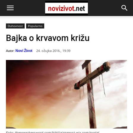
Duhovnost
Popularno
Bajka o krvavom križu
24. ožujka 2016., 19:39
Novi Život
Autor:
Foto: thepreachersword.com/biblijaiznanost.wix.com/portal