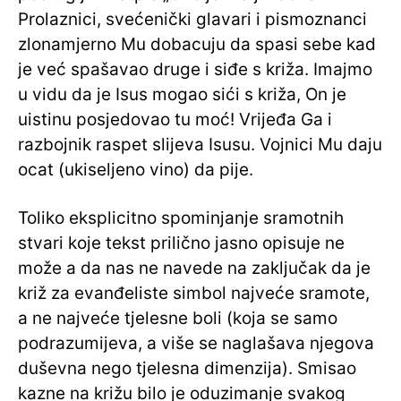
Prolaznici, svećenički glavari i pismoznanci
zlonamjerno Mu dobacuju da spasi sebe kad
je već spašavao druge i siđe s križa. Imajmo
u vidu da je Isus mogao sići s križa, On je
uistinu posjedovao tu moć! Vrijeđa Ga i
razbojnik raspet slijeva Isusu. Vojnici Mu daju
ocat (ukiseljeno vino) da pije.
Toliko eksplicitno spominjanje sramotnih
stvari koje tekst prilično jasno opisuje ne
može a da nas ne navede na zaključak da je
križ za evanđeliste simbol najveće sramote,
a ne najveće tjelesne boli (koja se samo
podrazumijeva, a više se naglašava njegova
duševna nego tjelesna dimenzija). Smisao
kazne na križu bilo je oduzimanje svakog