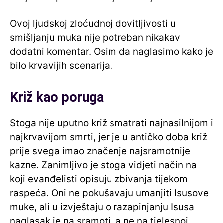
Ovoj ljudskoj zloćudnoj dovitljivosti u
smišljanju muka nije potreban nikakav
dodatni komentar. Osim da naglasimo kako je
bilo krvavijih scenarija.
Križ kao poruga
Stoga nije uputno križ smatrati najnasilnijom i
najkrvavijom smrti, jer je u antičko doba križ
prije svega imao značenje najsramotnije
kazne. Zanimljivo je stoga vidjeti način na
koji evanđelisti opisuju zbivanja tijekom
raspeća. Oni ne pokušavaju umanjiti Isusove
muke, ali u izvještaju o razapinjanju Isusa
naglasak je na sramoti, a ne na tjelesnoj