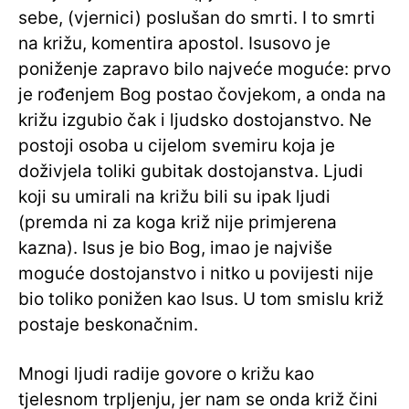
sebe, (vjernici) poslušan do smrti. I to smrti
na križu, komentira apostol. Isusovo je
poniženje zapravo bilo najveće moguće: prvo
je rođenjem Bog postao čovjekom, a onda na
križu izgubio čak i ljudsko dostojanstvo. Ne
postoji osoba u cijelom svemiru koja je
doživjela toliki gubitak dostojanstva. Ljudi
koji su umirali na križu bili su ipak ljudi
(premda ni za koga križ nije primjerena
kazna). Isus je bio Bog, imao je najviše
moguće dostojanstvo i nitko u povijesti nije
bio toliko ponižen kao Isus. U tom smislu križ
postaje beskonačnim.
Mnogi ljudi radije govore o križu kao
tjelesnom trpljenju, jer nam se onda križ čini