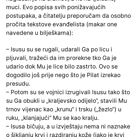
muci. Evo popisa svih ponižavajućih
postupaka, a čitatelju preporučam da osobno
pročita tekstove evanđelista (makar one
navedene u bilješkama):
– Isusu su se rugali, udarali Ga po licu i
pljuvali, tražeći da im prorekne tko Ga je
udario dok Mu je lice bilo zastrto. Ovo se
dogodilo još prije nego što je Pilat izrekao
presudu.
– Potom su se vojnici izrugivali Isusu tako što
su Ga obukli u „kraljevsko odijelo“, stavili Mu
trnov vijenac kao „krunu“ i trsku („žezlo“) u
ruku, „klanjajući“ Mu se kao kralju.
– Isusa bičuju, a u izvještaju nema ni naznake
o šikljanju krvi i razdiranju kože (iako je krvi