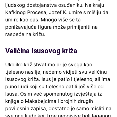
ljudskog dostojanstva osuđeniku. Na kraju
Kafkinog Procesa, Jozef K. umire s mišlju da
umire kao pas. Mnogo više se ta
ponižavajuća figura može primijeniti na
raspeće na križu.
Veličina Isusovog križa
Ukoliko križ shvatimo prije svega kao
tjelesno nasilje, nećemo vidjeti svu veličinu
Isusovog križa. Isus je patio i tjelesno, ali ima
puno ljudi koji su tjelesno patili još više od
Isusa. Osim već spomenutog izvještaja iz
knjige o Makabejcima i brojnih drugih
povijesnih zapisa, dostatno je samo misliti na
sve one ljude koji trpe neopisive boli laganog