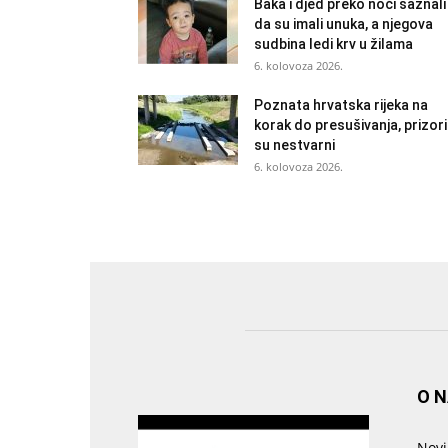
Baka i djed preko noći saznali
da su imali unuka, a njegova
sudbina ledi krv u žilama
6. kolovoza 2026.
Poznata hrvatska rijeka na
korak do presušivanja, prizori
su nestvarni
6. kolovoza 2026.
O 
Novi