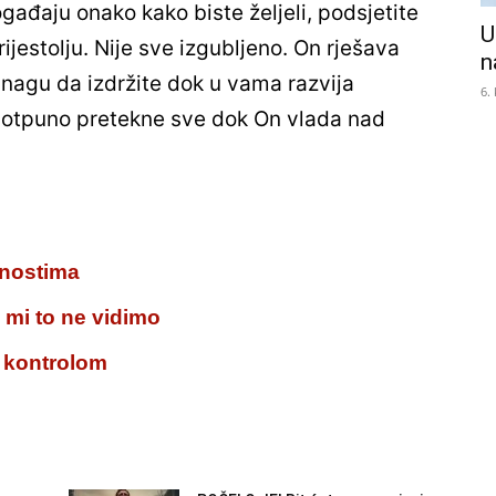
gađaju onako kako biste željeli, podsjetite
U
ijestolju. Nije sve izgubljeno. On rješava
n
snagu da izdržite dok u vama razvija
6.
potpuno pretekne sve dok On vlada nad
lnostima
 mi to ne vidimo
d kontrolom