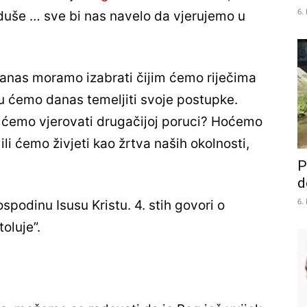
6.
še duše … sve bi nas navelo da vjerujemo u
Danas moramo izabrati čijim ćemo riječima
u ćemo danas temeljiti svoje postupke.
ili ćemo vjerovati drugačijoj poruci? Hoćemo
a ili ćemo živjeti kao žrtva naših okolnosti,
P
d
6.
spodinu Isusu Kristu. 4. stih govori o
oluje”.