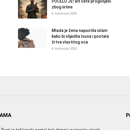
POČELO JE! Bit ćete progonjeni
zbog istine
6. kolovoza 2026.
Mlada je žena napustila islam
kako bi slijedila Isusa i postala
žrtva vlastitog oca
6. kolovoza 2026.
NAMA
P
 Život je kršćanski portal koji donosi najnovije vijesti,