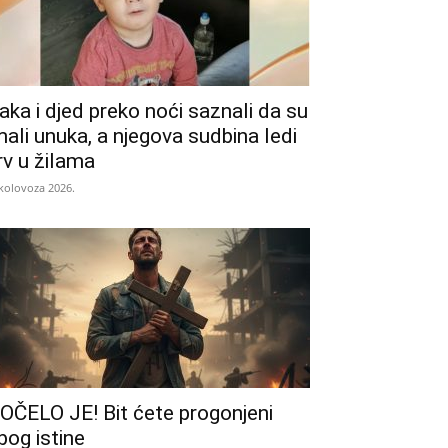
aka i djed preko noći saznali da su
mali unuka, a njegova sudbina ledi
rv u žilama
 kolovoza 2026.
OČELO JE! Bit ćete progonjeni
bog istine