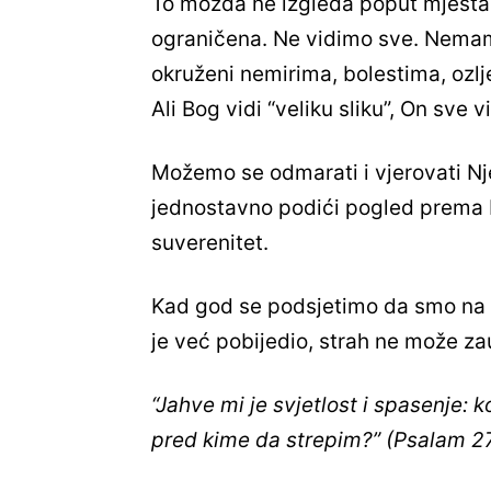
To možda ne izgleda poput mjesta 
ograničena. Ne vidimo sve. Nemamo 
okruženi nemirima, bolestima, ozl
Ali Bog vidi “veliku sliku”, On sve v
Možemo se odmarati i vjerovati Nj
jednostavno podići pogled prema N
suverenitet.
Kad god se podsjetimo da smo na st
je već pobijedio, strah ne može za
“Jahve mi je svjetlost i spasenje: 
pred kime da strepim?” (Psalam 27