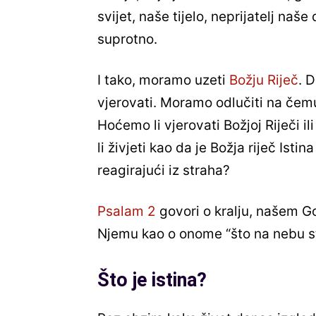
svijet, naše tijelo, neprijatelj na
suprotno.
I tako, moramo uzeti
Božju Riječ
. 
vjerovati. Moramo odlučiti na čem
Hoćemo li vjerovati Božjoj Riječi 
li živjeti kao da je Božja riječ Istin
reagirajući iz straha?
Psalam 2
govori o kralju, našem Go
Njemu kao o onome “što na nebu st
Što je istina?