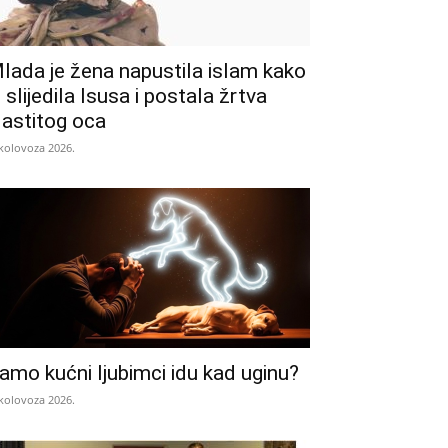
lada je žena napustila islam kako
i slijedila Isusa i postala žrtva
lastitog oca
 kolovoza 2026.
amo kućni ljubimci idu kad uginu?
 kolovoza 2026.