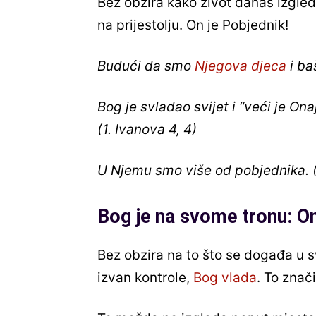
Bez obzira kako život danas izgled
na prijestolju. On je Pobjednik!
Budući da smo
Njegova djeca
i ba
Bog je svladao svijet i “veći je Onaj
(1. Ivanova 4, 4)
U Njemu smo više od pobjednika. 
Bog je na svome tronu: On 
Bez obzira na to što se događa u sv
izvan kontrole,
Bog vlada
. To znač