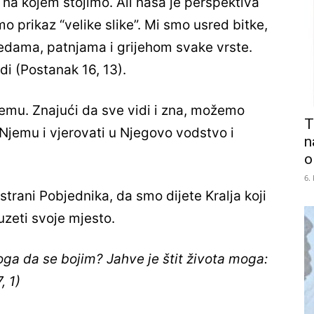
na kojem stojimo. Ali naša je perspektiva
prikaz “velike slike”. Mi smo usred bitke,
jedama, patnjama i grijehom svake vrste.
idi (Postanak 16, 13).
emu. Znajući da sve vidi i zna, možemo
T
jemu i vjerovati u Njegovo vodstvo i
n
o
6.
rani Pobjednika, da smo dijete Kralja koji
uzeti svoje mjesto.
koga da se bojim? Jahve je štit života moga:
, 1)