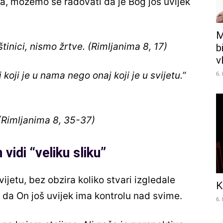
a, možemo se radovati da je Bog još uvijek
M
štinici, nismo žrtve. (Rimljanima 8, 17)
b
v
6.
 koji je u nama nego onaj koji je u svijetu.”
(Rimljanima 8, 35-37)
vidi “veliku sliku”
ijetu, bez obzira koliko stvari izgledale
K
i da On još uvijek ima kontrolu nad svime.
6.