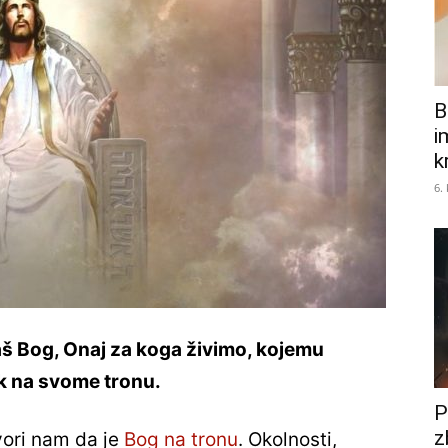
B
i
k
6.
aš Bog, Onaj za koga živimo, kojemu
jek na svome tronu.
P
z
govori nam da je
Bog na tronu
. Okolnosti,