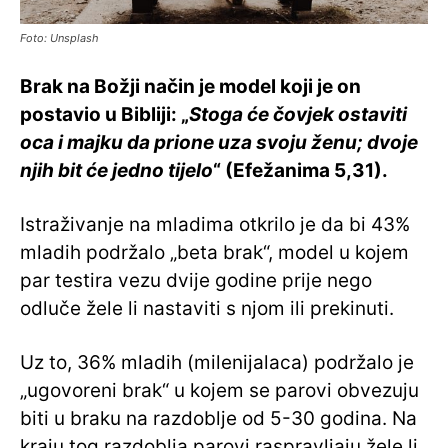
Foto: Unsplash
Brak na Božji način je model koji je on
postavio u Bibliji: „
Stoga će čovjek ostaviti
oca i majku da prione uza svoju ženu; dvoje
njih bit će jedno tijelo
“ (Efežanima 5,31).
Istraživanje na mladima otkrilo je da bi 43%
mladih podržalo „beta brak“, model u kojem
par testira vezu dvije godine prije nego
odluče žele li nastaviti s njom ili prekinuti.
Uz to, 36% mladih (milenijalaca) podržalo je
„ugovoreni brak“ u kojem se parovi obvezuju
biti u braku na razdoblje od 5-30 godina. Na
kraju tog razdoblja parovi raspravljaju žele li