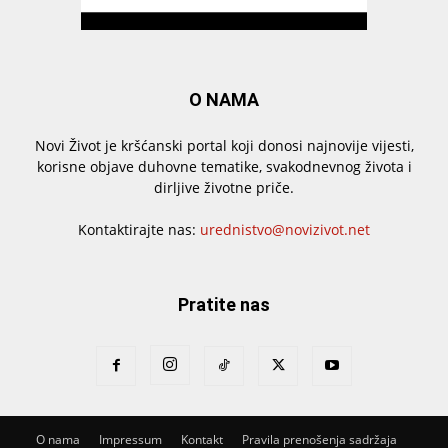
O NAMA
Novi Život je kršćanski portal koji donosi najnovije vijesti,
korisne objave duhovne tematike, svakodnevnog života i
dirljive životne priče.
Kontaktirajte nas:
urednistvo@novizivot.net
Pratite nas
O nama
Impressum
Kontakt
Pravila prenošenja sadržaja