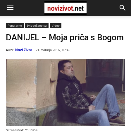
Popularno
Svjedočanstva
Video
DANIJEL – Moja priča s Bogom
21. svibnja 2016., 07:45
Novi Život
Autor:
Screenshot: YouTube