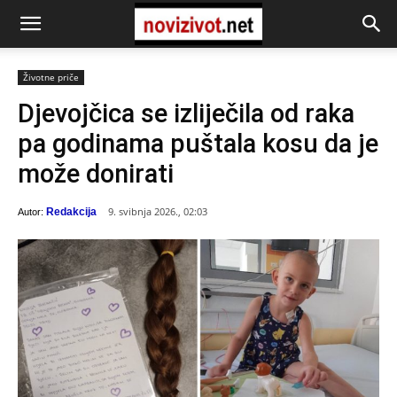
Životne priče
Djevojčica se izliječila od raka
pa godinama puštala kosu da je
može donirati
9. svibnja 2026., 02:03
Redakcija
Autor: