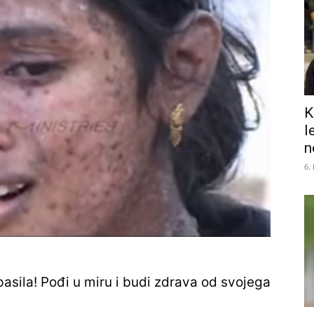
K
l
n
6.
spasila! Pođi u miru i budi zdrava od svojega