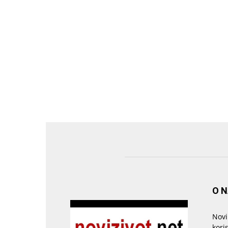
O 
Novi
kori