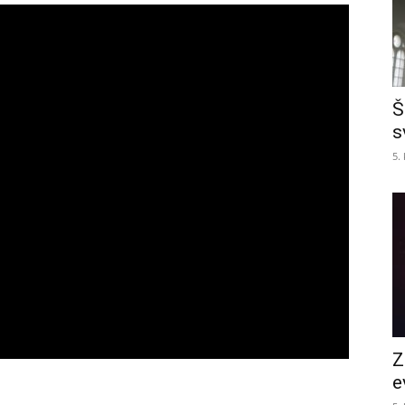
Š
s
5.
Z
e