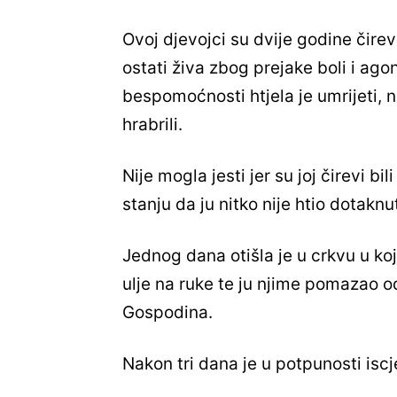
Ovoj djevojci su dvije godine čirevi 
ostati živa zbog prejake boli i agon
bespomoćnosti htjela je umrijeti, no
hrabrili.
Nije mogla jesti jer su joj čirevi bili
stanju da ju nitko nije htio dotaknuti
Jednog dana otišla je u crkvu u koj
ulje na ruke te ju njime pomazao od
Gospodina.
Nakon tri dana je u potpunosti iscje