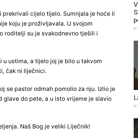
V
S
prekrivali cijelo tijelo. Sumnjala je hoće li
p
ije koju je proživljavala. U svojom
6.
 roditelji su je svakodnevno tješili i
 i u ustima, a tijelo joj je bilo u takvom
, čak ni liječnici.
oj se pastor odmah pomolio za nju. Izlio je
L
 glave do pete, a u isto vrijeme je slavio
6.
ljenja. Naš Bog je veliki Liječnik!