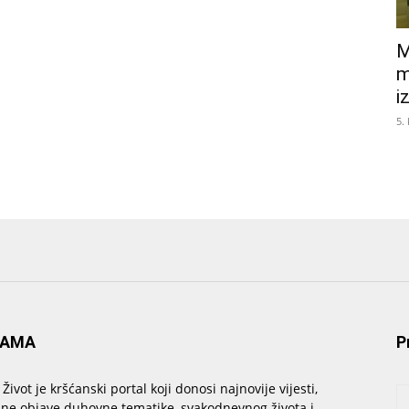
M
m
i
5.
NAMA
P
 Život je kršćanski portal koji donosi najnovije vijesti,
sne objave duhovne tematike, svakodnevnog života i