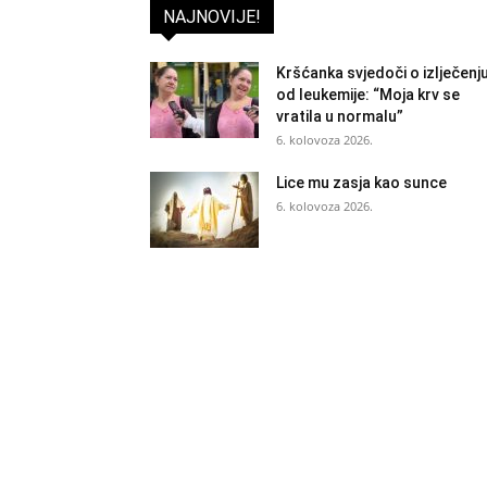
NAJNOVIJE!
Kršćanka svjedoči o izlječenj
od leukemije: “Moja krv se
vratila u normalu”
6. kolovoza 2026.
Lice mu zasja kao sunce
6. kolovoza 2026.