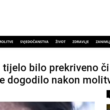
MOLITVE
SVJEDOČANSTVA
ŽIVOT
ZDRAVLJE
ZANIMLJ
o tijelo bilo prekriveno č
se dogodilo nakon molit