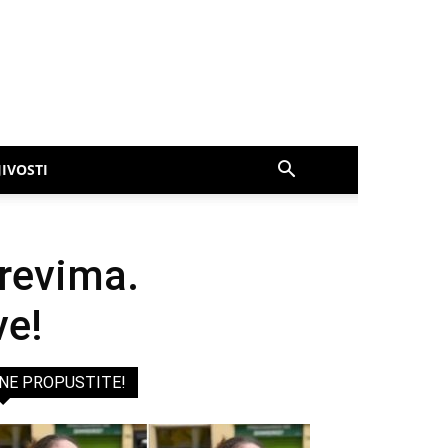
IVOSTI
irevima.
ve!
NE PROPUSTITE!