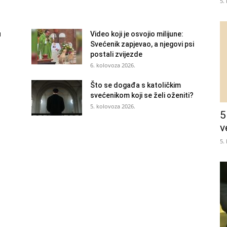
5.
u
Video koji je osvojio milijune:
Svećenik zapjevao, a njegovi psi
postali zvijezde
6. kolovoza 2026.
Što se događa s katoličkim
svećenikom koji se želi oženiti?
5. kolovoza 2026.
5
v
5.