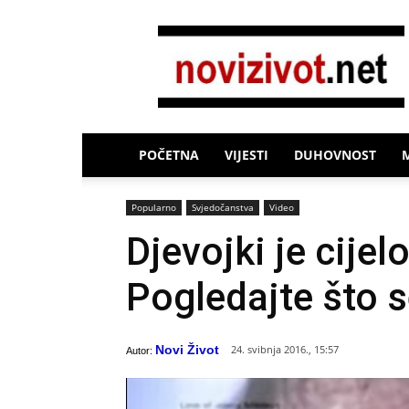
Novi
Život
POČETNA
VIJESTI
DUHOVNOST
Popularno
Svjedočanstva
Video
Djevojki je cijel
Pogledajte što 
Novi Život
24. svibnja 2016., 15:57
Autor: