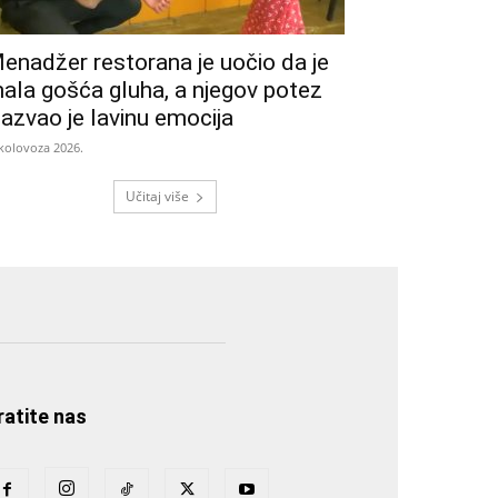
enadžer restorana je uočio da je
ala gošća gluha, a njegov potez
zazvao je lavinu emocija
 kolovoza 2026.
Učitaj više
ratite nas