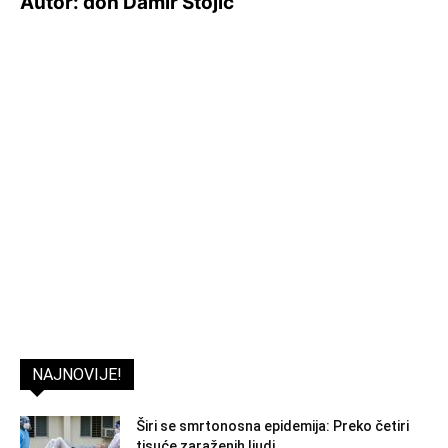
Autor: don Damir Stojić
NAJNOVIJE!
Širi se smrtonosna epidemija: Preko četiri
tisuće zaraženih ljudi