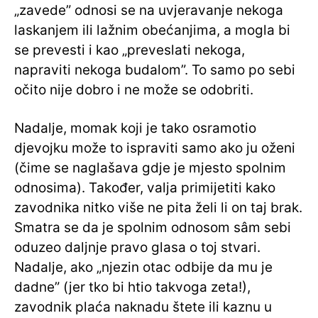
„zavede” odnosi se na uvjeravanje nekoga
laskanjem ili lažnim obećanjima, a mogla bi
se prevesti i kao „preveslati nekoga,
napraviti nekoga budalom”. To samo po sebi
očito nije dobro i ne može se odobriti.
Nadalje, momak koji je tako osramotio
djevojku može to ispraviti samo ako ju oženi
(čime se naglašava gdje je mjesto spolnim
odnosima). Također, valja primijetiti kako
zavodnika nitko više ne pita želi li on taj brak.
Smatra se da je spolnim odnosom sâm sebi
oduzeo daljnje pravo glasa o toj stvari.
Nadalje, ako „njezin otac odbije da mu je
dadne” (jer tko bi htio takvoga zeta!),
zavodnik plaća naknadu štete ili kaznu u