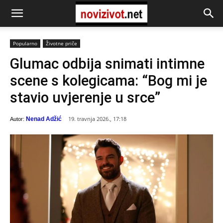
Popularno
Životne priče
Glumac odbija snimati intimne
scene s kolegicama: “Bog mi je
stavio uvjerenje u srce”
19. travnja 2026., 17:18
Nenad Adžić
Autor: