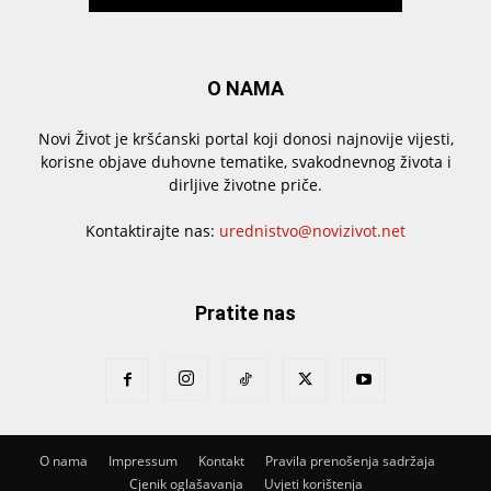
O NAMA
Novi Život je kršćanski portal koji donosi najnovije vijesti,
korisne objave duhovne tematike, svakodnevnog života i
dirljive životne priče.
Kontaktirajte nas:
urednistvo@novizivot.net
Pratite nas
O nama
Impressum
Kontakt
Pravila prenošenja sadržaja
Cjenik oglašavanja
Uvjeti korištenja