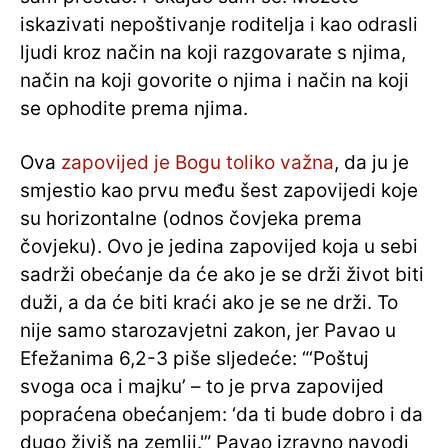
iskazivati ​​nepoštivanje roditelja i kao odrasli
ljudi kroz način na koji razgovarate s njima,
način na koji govorite o njima i način na koji
se ophodite prema njima.
Ova
zapovijed je Bogu toliko važna
, da ju je
smjestio kao prvu među šest zapovijedi koje
su horizontalne (odnos čovjeka prema
čovjeku). Ovo je jedina zapovijed koja u sebi
sadrži obećanje da će ako je se drži život biti
duži, a da će biti kraći ako je se ne drži. To
nije samo starozavjetni zakon, jer Pavao u
Efežanima 6,2-3 piše sljedeće: “‘Poštuj
svoga oca i majku’ – to je prva zapovijed
popraćena obećanjem: ‘da ti bude dobro i da
dugo živiš na zemlji.'” Pavao izravno navodi