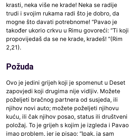
krasti, neka više ne krade! Neka se radije
trudi i svojim rukama radi što je dobro, da
mogne što davati potrebnome! “Pavao je
također ukorio crkvu u Rimu govoreći: “Ti koji
propovijedaš da se ne krade, kradeš! “(Rim
2,21).
Požuda
Ovo je jedini grijeh koji je spomenut u Deset
zapovjedi koji drugima nije vidljiv. Možete
poželjeti bračnog partnera od susjeda, ili
njihov novi auto; možete poželjeti njihovu
kuću, ili čak njihov posao, status ili društveni
položaj. To je grijeh s kojim je izgleda i Pavao
imao problem, jer je pisao: “Ipak, ja sam