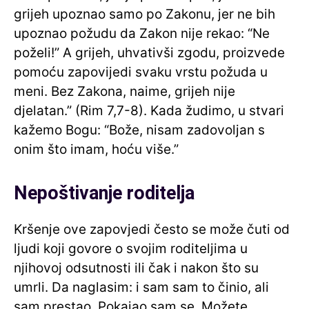
grijeh upoznao samo po Zakonu, jer ne bih
upoznao požudu da Zakon nije rekao: “Ne
poželi!” A grijeh, uhvativši zgodu, proizvede
pomoću zapovijedi svaku vrstu požuda u
meni. Bez Zakona, naime, grijeh nije
djelatan.” (Rim 7,7-8). Kada žudimo, u stvari
kažemo Bogu: “Bože, nisam zadovoljan s
onim što imam, hoću više.”
Nepoštivanje roditelja
Kršenje ove zapovjedi često se može čuti od
ljudi koji govore o svojim roditeljima u
njihovoj odsutnosti ili čak i nakon što su
umrli. Da naglasim: i sam sam to činio, ali
sam prestao. Pokajao sam se. Možete