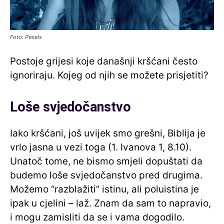
Foto: Pexels
Postoje grijesi koje današnji kršćani često
ignoriraju. Kojeg od njih se možete prisjetiti?
Loše svjedočanstvo
Iako kršćani, još uvijek smo grešni, Biblija je
vrlo jasna u vezi toga (1. Ivanova 1, 8.10).
Unatoč tome, ne bismo smjeli dopuštati da
budemo loše svjedočanstvo pred drugima.
Možemo “razblažiti” istinu, ali poluistina je
ipak u cjelini – laž. Znam da sam to napravio,
i mogu zamisliti da se i vama dogodilo.