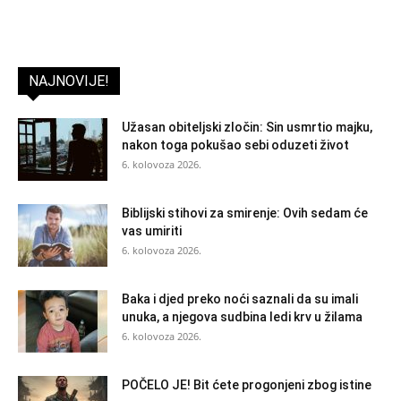
NAJNOVIJE!
Užasan obiteljski zločin: Sin usmrtio majku,
nakon toga pokušao sebi oduzeti život
6. kolovoza 2026.
Biblijski stihovi za smirenje: Ovih sedam će
vas umiriti
6. kolovoza 2026.
Baka i djed preko noći saznali da su imali
unuka, a njegova sudbina ledi krv u žilama
6. kolovoza 2026.
POČELO JE! Bit ćete progonjeni zbog istine