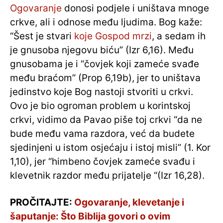
Ogovaranje
donosi podjele i uništava mnoge
crkve, ali i odnose među ljudima. Bog kaže:
“Šest je stvari
koje Gospod mrzi
, a sedam ih
je gnusoba njegovu biću” (Izr 6,16). Među
gnusobama je i “čovjek koji zameće svađe
među braćom” (Prop 6,19b), jer to uništava
jedinstvo koje Bog nastoji stvoriti u crkvi.
Ovo je bio ogroman problem u korintskoj
crkvi, vidimo da Pavao piše toj crkvi “da ne
bude među vama razdora, već da budete
sjedinjeni u istom osjećaju i istoj misli” (1. Kor
1,10), jer “himbeno čovjek zameće svađu i
klevetnik razdor među prijatelje “(Izr 16,28).
PROČITAJTE:
Ogovaranje, klevetanje i
šaputanje: Što Biblija govori o ovim