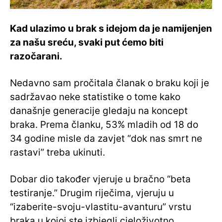
Kad ulazimo u brak s idejom da je namijenjen
za našu sreću, svaki put ćemo biti
razočarani.
Nedavno sam pročitala članak o braku koji je
sadržavao neke statistike o tome kako
današnje generacije gledaju na koncept
braka. Prema članku, 53% mladih od 18 do
34 godine misle da zavjet “dok nas smrt ne
rastavi” treba ukinuti.
Dobar dio također vjeruje u bračno “beta
testiranje.” Drugim riječima, vjeruju u
“izaberite-svoju-vlastitu-avanturu” vrstu
braka u kojoj ste izbjegli cjeloživotno