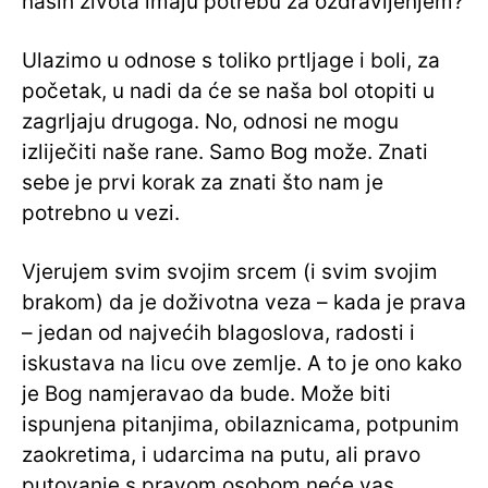
naših života imaju potrebu za ozdravljenjem?
Ulazimo u odnose s toliko prtljage i boli, za
početak, u nadi da će se naša bol otopiti u
zagrljaju drugoga. No, odnosi ne mogu
izliječiti naše rane. Samo Bog može. Znati
sebe je prvi korak za znati što nam je
potrebno u vezi.
Vjerujem svim svojim srcem (i svim svojim
brakom) da je doživotna veza – kada je prava
– jedan od najvećih blagoslova, radosti i
iskustava na licu ove zemlje. A to je ono kako
je Bog namjeravao da bude. Može biti
ispunjena pitanjima, obilaznicama, potpunim
zaokretima, i udarcima na putu, ali pravo
putovanje s pravom osobom neće vas