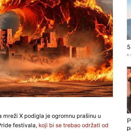
5
8.
a mreži X podigla je ogromnu prašinu u
P
ride festivala,
koji bi se trebao održati od
p