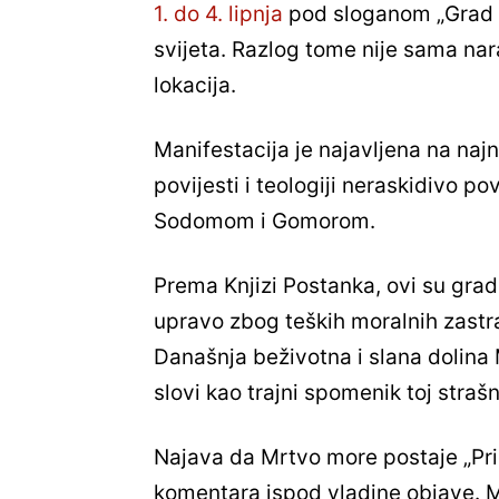
1. do 4. lipnja
pod sloganom „Grad po
svijeta. Razlog tome nije sama na
lokacija.
Manifestacija je najavljena na naj
povijesti i teologiji neraskidivo 
Sodomom i Gomorom.
Prema Knjizi Postanka, ovi su gra
upravo zbog teških moralnih zastr
Današnja beživotna i slana dolina 
slovi kao trajni spomenik toj straš
Najava da Mrtvo more postaje „Pri
komentara ispod vladine objave. 