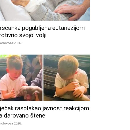
ršćanka pogubljena eutanazijom
rotivno svojoj volji
 kolovoza 2026.
ječak rasplakao javnost reakcijom
a darovano štene
 kolovoza 2026.