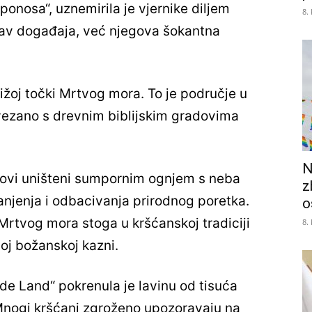
nosa“, uznemirila je vjernike diljem
8.
rav događaja, već njegova šokantna
nižoj točki Mrtvog mora. To je područje u
povezano s drevnim biblijskim gradovima
N
dovi uništeni sumpornim ognjem s neba
z
anjenja i odbacivanja prirodnog poretka.
o
Mrtvog mora stoga u kršćanskoj tradiciji
8.
noj božanskoj kazni.
de Land“ pokrenula je lavinu od tisuća
Mnogi kršćani zgroženo upozoravaju na