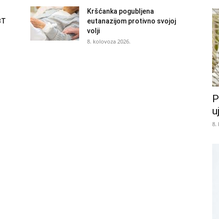
Kršćanka pogubljena
BT
eutanazijom protivno svojoj
volji
8. kolovoza 2026.
P
u
8.