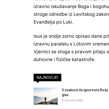
izravno iskušavanje Boga i bogohu
stroge odredbe iz Levitskog zakonik
Evanđelja po Luki.
Isus je ondje zorno opisao dane p
izravnu paralelu s Lotovim vreme
Vjernici se stoga s pravom pitaju sr
duhovne i fizičke katastrofe.
NAJNOVIJE!
5 znakova da ignorirate Božji
glas
8. kolovoza 2026.