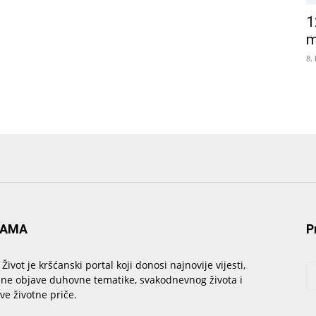
1
m
8.
NAMA
P
 Život je kršćanski portal koji donosi najnovije vijesti,
sne objave duhovne tematike, svakodnevnog života i
ive životne priče.