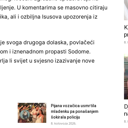
ljenje. U komentarima se masovno citiraju
a, ali i ozbiljna Isusova upozorenja iz
K
p
rije svoga drugoga dolaska, povlačeći
8.
nom i iznenadnom propasti Sodome.
lja li svijet u svjesno izazivanje nove
D
Pijana vozačica usmrtila
mladenku pa ponašanjem
n
šokirala policiju
8.
8. kolovoza 2026.