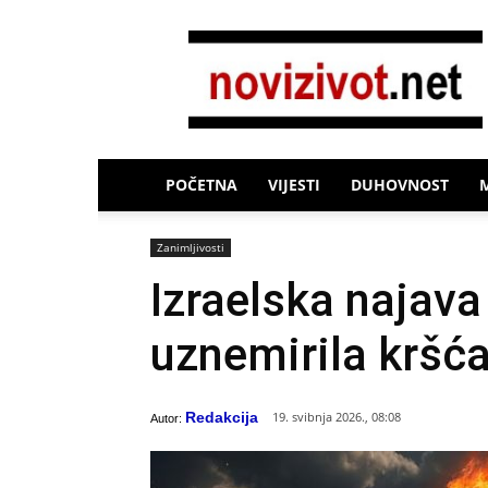
Novi
Život
POČETNA
VIJESTI
DUHOVNOST
Zanimljivosti
Izraelska najav
uznemirila kršća
Redakcija
19. svibnja 2026., 08:08
Autor: