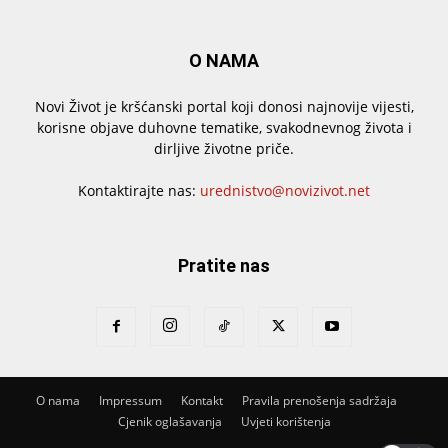
O NAMA
Novi Život je kršćanski portal koji donosi najnovije vijesti,
korisne objave duhovne tematike, svakodnevnog života i
dirljive životne priče.
Kontaktirajte nas:
urednistvo@novizivot.net
Pratite nas
O nama
Impressum
Kontakt
Pravila prenošenja sadržaja
Cjenik oglašavanja
Uvjeti korištenja