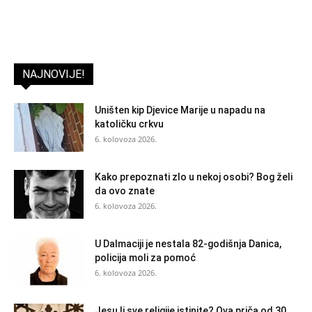
NAJNOVIJE!
Uništen kip Djevice Marije u napadu na
katoličku crkvu
6. kolovoza 2026.
Kako prepoznati zlo u nekoj osobi? Bog želi
da ovo znate
6. kolovoza 2026.
U Dalmaciji je nestala 82-godišnja Danica,
policija moli za pomoć
6. kolovoza 2026.
Jesu li sve religije istinite? Ova priča od 30