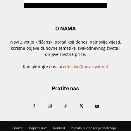
O NAMA
Novi Život je kršćanski portal koji donosi najnovije vijesti,
korisne objave duhovne tematike, svakodnevnog života i
dirljive životne priče.
Kontaktirajte nas:
urednistvo@novizivot.net
Pratite nas
O nama
Impressum
Kontakt
Pravila prenošenja sadržaja