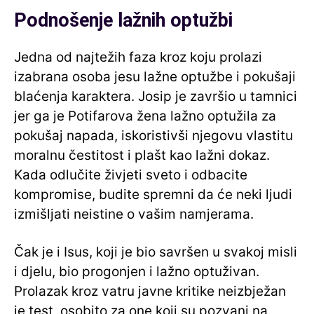
Podnošenje lažnih optužbi
Jedna od najtežih faza kroz koju prolazi
izabrana osoba jesu lažne optužbe i pokušaji
blaćenja karaktera. Josip je završio u tamnici
jer ga je Potifarova žena lažno optužila za
pokušaj napada, iskoristivši njegovu vlastitu
moralnu čestitost i plašt kao lažni dokaz.
Kada odlučite živjeti sveto i odbacite
kompromise, budite spremni da će neki ljudi
izmišljati neistine o vašim namjerama.
Čak je i Isus, koji je bio savršen u svakoj misli
i djelu, bio progonjen i lažno optuživan.
Prolazak kroz vatru javne kritike neizbježan
je test, osobito za one koji su pozvani na