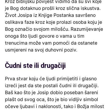
Kroz biblijsku povijest vidimo da su svi koje
je Bog dotaknuo prošli kroz slična iskustva.
Život Josipa iz Knjige Postanka savršeno
oslikava faze kroz koje prolazi osoba koju je
Bog označio svojom milošću. Razumijevanje
onoga što ljudi govore o vama u tim
trenucima može vam pomoći da ostanete
usmjereni na svoj duhovni poziv.
Čudni ste ili drugačiji
Prva stvar koju će ljudi primijetiti i glasno
izreći jest da ste postali čudni ili drugačiji.
Baš kao što je Josip dobio poseban šareni
plašt od svog oca, što je bio vidljiv simbol
očeve ljubavi i naklonosti, tako i Božja milost