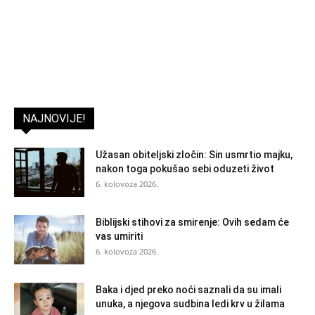
NAJNOVIJE!
Užasan obiteljski zločin: Sin usmrtio majku,
nakon toga pokušao sebi oduzeti život
6. kolovoza 2026.
Biblijski stihovi za smirenje: Ovih sedam će
vas umiriti
6. kolovoza 2026.
Baka i djed preko noći saznali da su imali
unuka, a njegova sudbina ledi krv u žilama