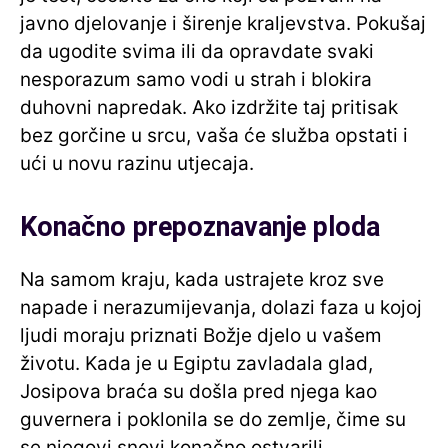
javno djelovanje i širenje kraljevstva. Pokušaj
da ugodite svima ili da opravdate svaki
nesporazum samo vodi u strah i blokira
duhovni napredak. Ako izdržite taj pritisak
bez gorčine u srcu, vaša će služba opstati i
ući u novu razinu utjecaja.
Konačno prepoznavanje ploda
Na samom kraju, kada ustrajete kroz sve
napade i nerazumijevanja, dolazi faza u kojoj
ljudi moraju priznati Božje djelo u vašem
životu. Kada je u Egiptu zavladala glad,
Josipova braća su došla pred njega kao
guvernera i poklonila se do zemlje, čime su
se njegovi snovi konačno ostvarili.