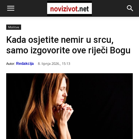
Molitve
Kada osjetite nemir u srcu,
samo izgovorite ove riječi Bogu
8. lipnja 2026., 15:13
Redakcija
Autor: