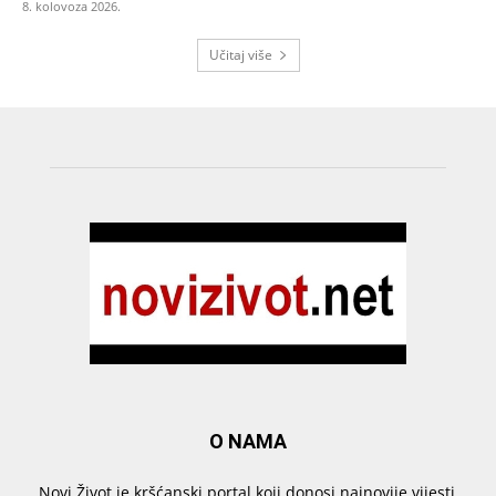
8. kolovoza 2026.
Učitaj više
O NAMA
Novi Život je kršćanski portal koji donosi najnovije vijesti,