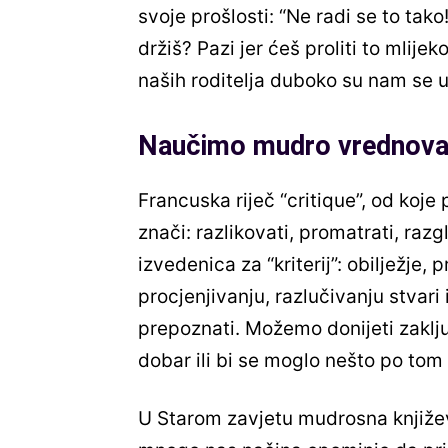
svoje prošlosti: “Ne radi se to tako!
držiš? Pazi jer ćeš proliti to mlije
naših roditelja duboko su nam se 
Naučimo mudro vrednova
Francuska riječ “critique”, od koje 
znači: razlikovati, promatrati, razg
izvedenica za “kriterij”: obilježje, 
procjenjivanju, razlučivanju stvari
prepoznati. Možemo donijeti zaklju
dobar ili bi se moglo nešto po tom 
U Starom zavjetu mudrosna književ