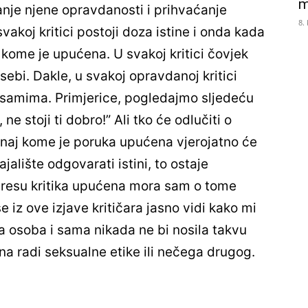
m
anje njene opravdanosti i prihvaćanje
8.
 svakoj kritici postoji doza istine i onda kada
 kome je upućena. U svakoj kritici čovjek
sebi. Dakle,
u svakoj opravdanoj
kritici
ma samima. Primjerice, pogledajmo sljedeću
e stoji ti dobro!” Ali tko će odlučiti o
 Onaj kome je poruka upućena vjerojatno će
tajalište odgovarati istini, to ostaje
adresu kritika upućena mora sam o tome
e iz ove izjave kritičara jasno vidi kako mi
a osoba i sama nikada ne bi nosila takvu
a radi seksualne etike ili nečega drugog.