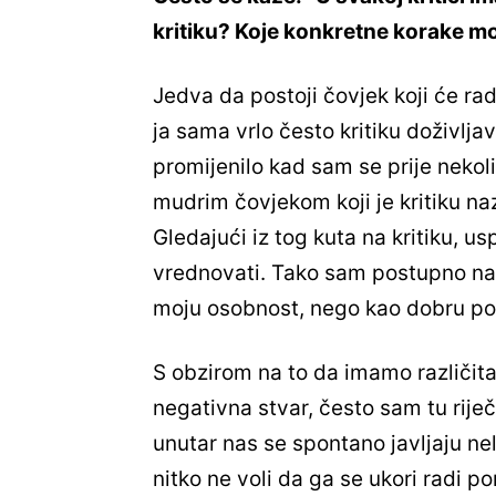
kritiku? Koje konkretne korake m
Jedva da postoji čovjek koji će rado
ja sama vrlo često kritiku doživlja
promijenilo kad sam se prije nekol
mudrim čovjekom koji je kritiku n
Gledajući iz tog kuta na kritiku, u
vrednovati. Tako sam postupno nau
moju osobnost, nego kao dobru pod
S obzirom na to da imamo različita m
negativna stvar, često sam tu riječ
unutar nas se spontano javljaju ne
nitko ne voli da ga se ukori radi po