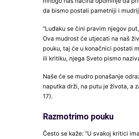
mnogo nas načina opominje da prihv
da bismo postali pametniji i mudrij
“Luđaku se čini pravim njegov put, 
Ova mudrost će utjecati na naš živo
pouku, taj će u konačnici postati m
ili kritiku, njega Sveto pismo nazi
Naše će se mudro ponašanje odrazi
naputka drži, na putu je života, a z
17).
Razmotrimo pouku
Često se kaže: “U svakoj kritici ima