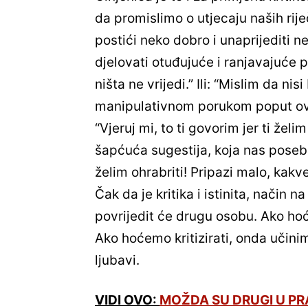
da promislimo o utjecaju naših rije
postići neko dobro i unaprijediti ne
djelovati otuđujuće i ranjavajuće
ništa ne vrijedi.” Ili: “Mislim da nis
manipulativnom porukom poput ove: 
“Vjeruj mi, to ti govorim jer ti žel
šapćuća sugestija, koja nas poseb
želim ohrabriti! Pripazi malo, kakv
Čak da je kritika i istinita, način n
povrijedit će drugu osobu. Ako hoć
Ako hoćemo kritizirati, onda učinim
ljubavi.
VIDI OVO:
MOŽDA SU DRUGI U PRAV