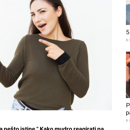
5
8.
P
p
8.
ma nešto istine.” Kako mudro reagirati na