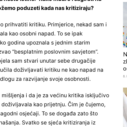
ožemo poduzeti kada nas kritiziraju?
 prihvatiti kritiku. Primjerice, nekad sam i
vala kao osobni napad. To se ipak
iko godina upoznala s jednim starim
azvao “besplatnim poslovnim savjetom”.
N
spjela sam stvari unutar sebe drugačije
z
o
čila doživljavati kritiku ne kao napad na
8.
logu za razvijanje svoje osobnosti.
išljenja i da je za većinu kritika isključivo
 doživljavala kao prijetnju. Čim je čujemo,
lagodni osjećaji. To se događa zato što
našanja. Svatko se sjeća kritiziranja iz