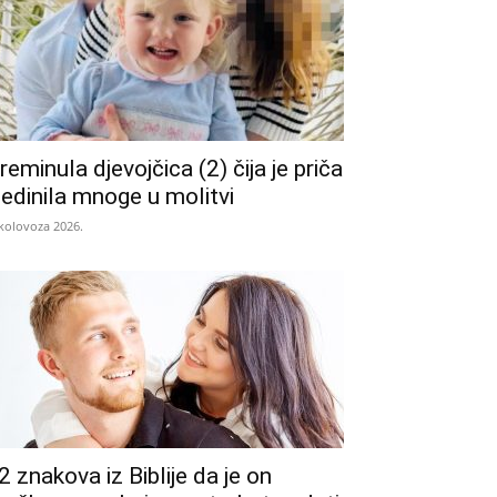
reminula djevojčica (2) čija je priča
jedinila mnoge u molitvi
 kolovoza 2026.
2 znakova iz Biblije da je on