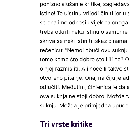
ponizno slušanje kritike, sagledav
istine!
To uistinu vrijedi činiti jer u
se ona i ne odnosi uvijek na onoga
treba otkriti neku istinu o samome 
skriva se neki istiniti iskaz o na
rečenicu: “Nemoj obući ovu suknju, n
tome kome što dobro stoji ili ne?
o njoj razmisliti. Ali hoće li takvo s
otvoreno pitanje. Onaj na čiju je 
odlučiti. Međutim, činjenica je da s
ova suknja ne stoji dobro. Možda t
suknju. Možda je primjedba upućen
Tri vrste kritike