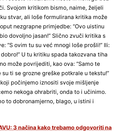
či. Svojom kritikom bismo, naime, željeli
ku stvar, ali loše formulirana kritika može
 poput nezgrapne primjedbe: “Ovo uistinu
i bio dovoljno jasan!” Slično zvuči kritika s
“S ovim tu su već mnogi loše prošli!” Ili:
im dobro!” U tu kritiku spada takozvana tiha
no može povrijediti, kao ova: “Samo te
e su ti se grozne greške potkrale u tekstu!”
a koji počinjemo iznositi svoje mišljenje
emo nekoga ohrabriti, onda to i učinimo.
o to dobronamjerno, blago, u istini i
U: 3 načina kako trebamo odgovoriti na