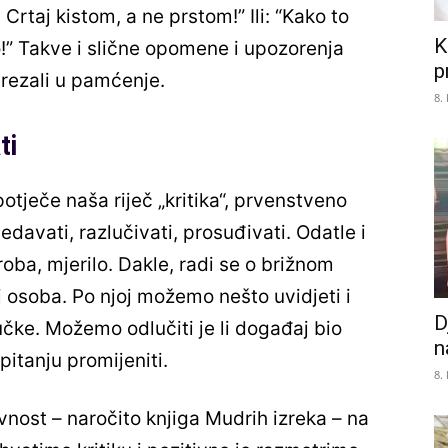
 Crtaj kistom, a ne prstom!” Ili: “Kako to
K
ko!” Takve i slične opomene i upozorenja
p
urezali u pamćenje.
8.
ti
potječe naša riječ „kritika“, prvenstveno
ledavati, razlučivati, prosuđivati. Odatle i
proba, mjerilo. Dakle, radi se o brižnom
 i osoba. Po njoj možemo nešto uvidjeti i
D
čke. Možemo odlučiti je li događaj bio
n
pitanju promijeniti.
8.
nost – naročito knjiga Mudrih izreka – na