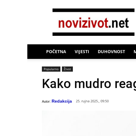
Novi
Život
POČETNA
VIJESTI
DUHOVNOST
Popularno
Život
Kako mudro reagi
Redakcija
25. rujna 2025., 09:50
Autor: