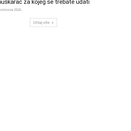
uškarac za kojeg se trebate udati
 kolovoza 2026.
Učitaj više