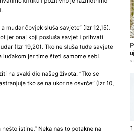
atimo kritiku i pozitivno je
razmotrimo
i.
a mudar čovjek sluša savjete” (Izr 12,15).
t jer onaj koji posluša savjet i prihvati
P
udar (Izr 19,20). Tko ne sluša tuđe savjete
u
va luđakom jer time šteti samome sebi.
8.
ti na svaki dio našeg života. “Tko se
astranjuje tko se na ukor ne osvrće” (Izr 10,
1
 nešto istine.”
Neka nas to potakne na