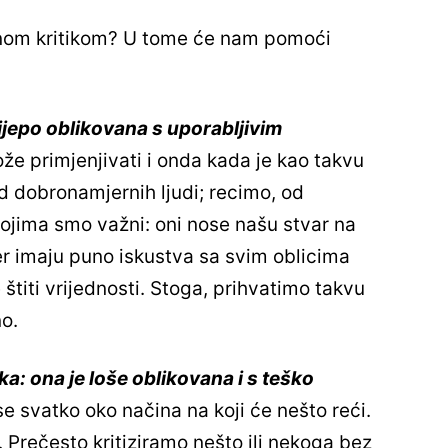
enom kritikom? U tome će nam pomoći
lijepo oblikovana s uporabljivim
že primjenjivati i onda kada je kao takvu
d dobronamjernih ljudi; recimo, od
, kojima smo važni: oni nose našu stvar na
jer imaju puno iskustva sa svim oblicima
štiti vrijednosti. Stoga, prihvatimo takvu
no.
ka: ona je loše oblikovana i s teško
se svatko oko načina na koji će nešto reći.
e. Prečesto kritiziramo nešto ili nekoga bez