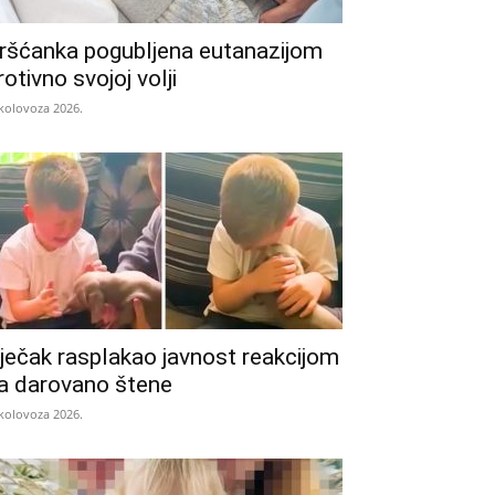
ršćanka pogubljena eutanazijom
rotivno svojoj volji
 kolovoza 2026.
ječak rasplakao javnost reakcijom
a darovano štene
 kolovoza 2026.