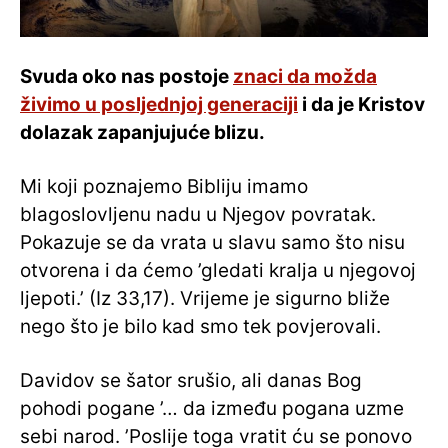
Svuda oko nas postoje
znaci da možda
živimo u posljednjoj generaciji
i da je Kristov
dolazak zapanjujuće blizu.
Mi koji poznajemo Bibliju imamo
blagoslovljenu nadu u Njegov povratak.
Pokazuje se da vrata u slavu samo što nisu
otvorena i da ćemo ’gledati kralja u njegovoj
ljepoti.’ (Iz 33,17). Vrijeme je sigurno bliže
nego što je bilo kad smo tek povjerovali.
Davidov se šator srušio, ali danas Bog
pohodi pogane ’… da između pogana uzme
sebi narod. ’Poslije toga vratit ću se ponovo