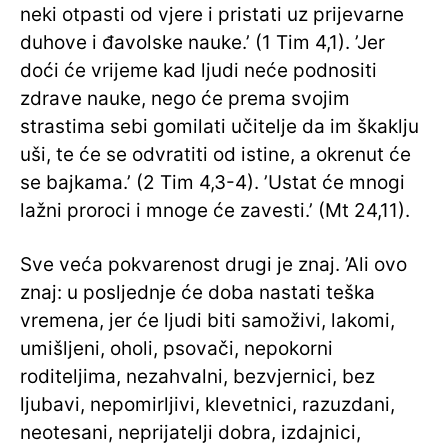
neki otpasti od vjere i pristati uz prijevarne
duhove i đavolske nauke.’ (1 Tim 4,1). ’Jer
doći će vrijeme kad ljudi neće podnositi
zdrave nauke, nego će prema svojim
strastima sebi gomilati učitelje da im škaklju
uši, te će se odvratiti od istine, a okrenut će
se bajkama.’ (2 Tim 4,3-4). ’Ustat će mnogi
lažni proroci i mnoge će zavesti.’ (Mt 24,11).
Sve veća pokvarenost drugi je znaj. ’Ali ovo
znaj: u posljednje će doba nastati teška
vremena, jer će ljudi biti samoživi, lakomi,
umišljeni, oholi, psovači, nepokorni
roditeljima, nezahvalni, bezvjernici, bez
ljubavi, nepomirljivi, klevetnici, razuzdani,
neotesani, neprijatelji dobra, izdajnici,