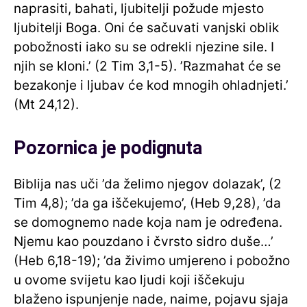
naprasiti, bahati, ljubitelji požude mjesto
ljubitelji Boga. Oni će sačuvati vanjski oblik
pobožnosti iako su se odrekli njezine sile. I
njih se kloni.’ (2 Tim 3,1-5). ’Razmahat će se
bezakonje i ljubav će kod mnogih ohladnjeti.’
(Mt 24,12).
Pozornica je podignuta
Biblija nas uči ’da želimo njegov dolazak’, (2
Tim 4,8); ’da ga iščekujemo’, (Heb 9,28), ’da
se domognemo nade koja nam je određena.
Njemu kao pouzdano i čvrsto sidro duše…’
(Heb 6,18-19); ’da živimo umjereno i pobožno
u ovome svijetu kao ljudi koji iščekuju
blaženo ispunjenje nade, naime, pojavu sjaja