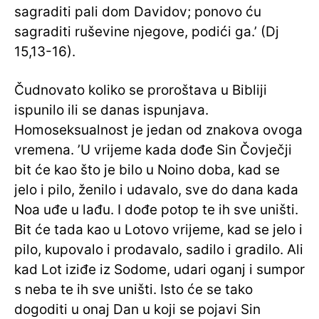
sagraditi pali dom Davidov; ponovo ću
sagraditi ruševine njegove, podići ga.’ (Dj
15,13-16).
Čudnovato koliko se proroštava u Bibliji
ispunilo ili se danas ispunjava.
Homoseksualnost je jedan od znakova ovoga
vremena. ’U vrijeme kada dođe Sin Čovječji
bit će kao što je bilo u Noino doba, kad se
jelo i pilo, ženilo i udavalo, sve do dana kada
Noa uđe u lađu. I dođe potop te ih sve uništi.
Bit će tada kao u Lotovo vrijeme, kad se jelo i
pilo, kupovalo i prodavalo, sadilo i gradilo. Ali
kad Lot iziđe iz Sodome, udari oganj i sumpor
s neba te ih sve uništi. Isto će se tako
dogoditi u onaj Dan u koji se pojavi Sin