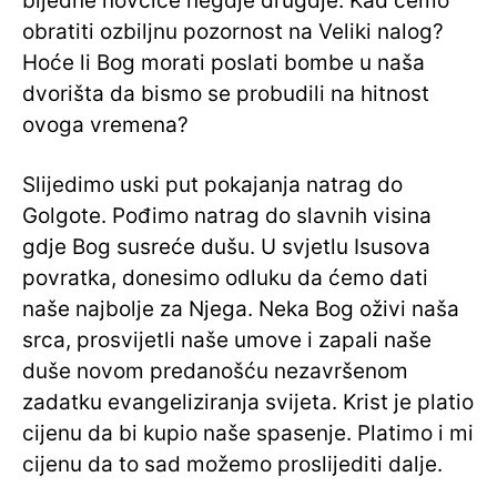
bijedne novčiće negdje drugdje. Kad ćemo
obratiti ozbiljnu pozornost na Veliki nalog?
Hoće li Bog morati poslati bombe u naša
dvorišta da bismo se probudili na hitnost
ovoga vremena?
Slijedimo uski put pokajanja natrag do
Golgote. Pođimo natrag do slavnih visina
gdje Bog susreće dušu. U svjetlu Isusova
povratka, donesimo odluku da ćemo dati
naše najbolje za Njega. Neka Bog oživi naša
srca, prosvijetli naše umove i zapali naše
duše novom predanošću nezavršenom
zadatku evangeliziranja svijeta. Krist je platio
cijenu da bi kupio naše spasenje. Platimo i mi
cijenu da to sad možemo proslijediti dalje.