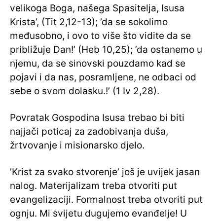
velikoga Boga, našega Spasitelja, Isusa
Krista’, (Tit 2,12-13); ’da se sokolimo
međusobno, i ovo to više što vidite da se
približuje Dan!’ (Heb 10,25); ’da ostanemo u
njemu, da se sinovski pouzdamo kad se
pojavi i da nas, posramljene, ne odbaci od
sebe o svom dolasku.!’ (1 Iv 2,28).
Povratak Gospodina Isusa trebao bi biti
najjači poticaj za zadobivanja duša,
žrtvovanje i misionarsko djelo.
’Krist za svako stvorenje’ još je uvijek jasan
nalog. Materijalizam treba otvoriti put
evangelizaciji. Formalnost treba otvoriti put
ognju. Mi svijetu dugujemo evanđelje! U