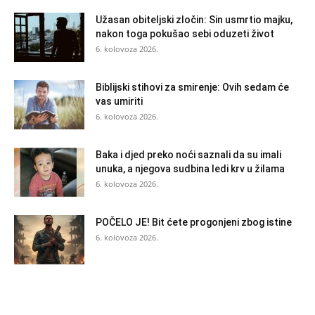
Užasan obiteljski zločin: Sin usmrtio majku,
nakon toga pokušao sebi oduzeti život
6. kolovoza 2026.
Biblijski stihovi za smirenje: Ovih sedam će
vas umiriti
6. kolovoza 2026.
Baka i djed preko noći saznali da su imali
unuka, a njegova sudbina ledi krv u žilama
6. kolovoza 2026.
POČELO JE! Bit ćete progonjeni zbog istine
6. kolovoza 2026.