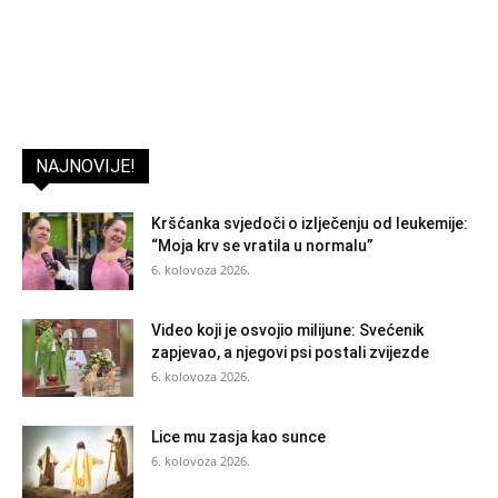
NAJNOVIJE!
Kršćanka svjedoči o izlječenju od leukemije:
“Moja krv se vratila u normalu”
6. kolovoza 2026.
Video koji je osvojio milijune: Svećenik
zapjevao, a njegovi psi postali zvijezde
6. kolovoza 2026.
Lice mu zasja kao sunce
6. kolovoza 2026.