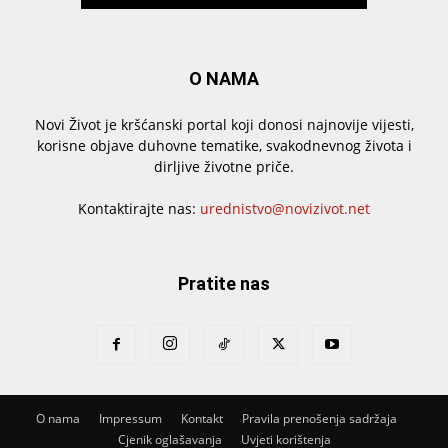
O NAMA
Novi Život je kršćanski portal koji donosi najnovije vijesti,
korisne objave duhovne tematike, svakodnevnog života i
dirljive životne priče.
Kontaktirajte nas:
urednistvo@novizivot.net
Pratite nas
O nama
Impressum
Kontakt
Pravila prenošenja sadržaja
Cjenik oglašavanja
Uvjeti korištenja