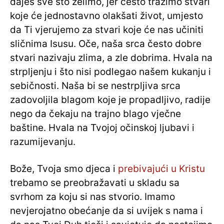
daješ sve što želimo, jer često tražimo stvari
koje će jednostavno olakšati život, umjesto
da Ti vjerujemo za stvari koje će nas učiniti
sličnima Isusu. Oče, naša srca često dobre
stvari nazivaju zlima, a zle dobrima. Hvala na
strpljenju i što nisi podlegao našem kukanju i
sebičnosti. Naša bi se nestrpljiva srca
zadovoljila blagom koje je propadljivo, radije
nego da čekaju na trajno blago vječne
baštine. Hvala na Tvojoj očinskoj ljubavi i
razumijevanju.
Bože, Tvoja smo djeca i
prebivajući u Kristu
trebamo se preobražavati u skladu sa
svrhom za koju si nas stvorio. Imamo
nevjerojatno obećanje da si uvijek s nama i