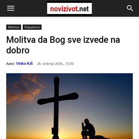
Molitve
Popularno
Molitva da Bog sve izvede na
dobro
26. svibnja 2026., 13:30
Vinko Kiš
Autor: