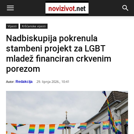
Vijesti
Kršćanske vijesti
Nadbiskupija pokrenula
stambeni projekt za LGBT
mladež financiran crkvenim
porezom
29. lipnja 2026., 10:41
Redakcija
Autor: