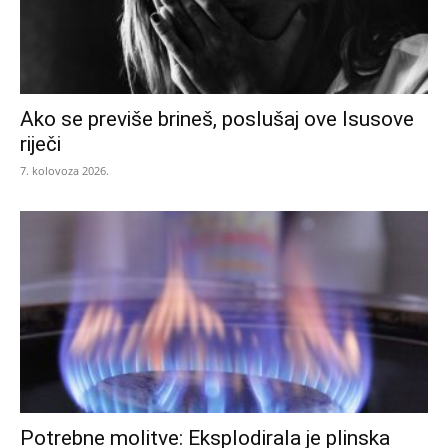
Ako se previše brineš, poslušaj ove Isusove
riječi
7. kolovoza 2026.
Potrebne molitve: Eksplodirala je plinska