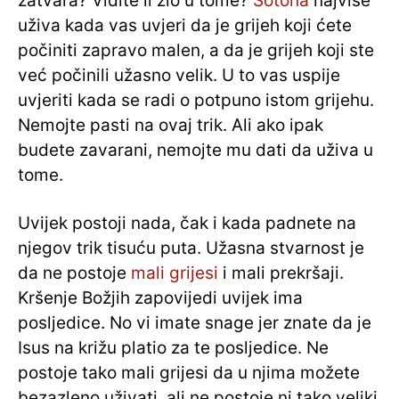
zatvara? Vidite li zlo u tome?
Sotona
najviše
uživa kada vas uvjeri da je grijeh koji ćete
počiniti zapravo malen, a da je grijeh koji ste
već počinili užasno velik. U to vas uspije
uvjeriti kada se radi o potpuno istom grijehu.
Nemojte pasti na ovaj trik. Ali ako ipak
budete zavarani, nemojte mu dati da uživa u
tome.
Uvijek postoji nada, čak i kada padnete na
njegov trik tisuću puta. Užasna stvarnost je
da ne postoje
mali grijesi
i mali prekršaji.
Kršenje Božjih zapovijedi uvijek ima
posljedice. No vi imate snage jer znate da je
Isus na križu platio za te posljedice. Ne
postoje tako mali grijesi da u njima možete
bezazleno uživati, ali ne postoje ni tako veliki