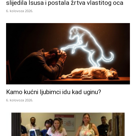
slijedila Isusa i postala žrtva vlastitog oca
6. kolovoza 2026.
Kamo kućni ljubimci idu kad uginu?
6. kolovoza 2026.