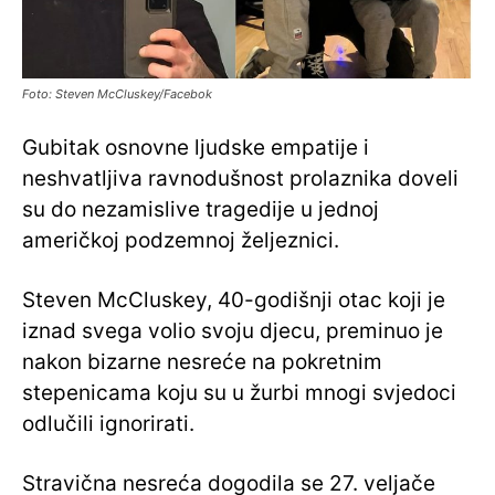
Foto: Steven McCluskey/Facebok
Gubitak osnovne ljudske empatije i
neshvatljiva ravnodušnost prolaznika doveli
su do nezamislive tragedije u jednoj
američkoj podzemnoj željeznici.
Steven McCluskey, 40-godišnji otac koji je
iznad svega volio svoju djecu, preminuo je
nakon bizarne nesreće na pokretnim
stepenicama koju su u žurbi mnogi svjedoci
odlučili ignorirati.
Stravična nesreća dogodila se 27. veljače