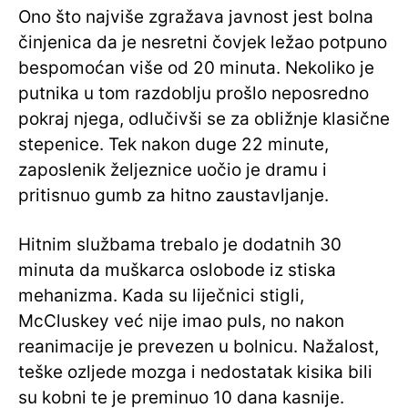
Ono što najviše zgražava javnost jest bolna
činjenica da je nesretni čovjek ležao potpuno
bespomoćan više od 20 minuta. Nekoliko je
putnika u tom razdoblju prošlo neposredno
pokraj njega, odlučivši se za obližnje klasične
stepenice. Tek nakon duge 22 minute,
zaposlenik željeznice uočio je dramu i
pritisnuo gumb za hitno zaustavljanje.
Hitnim službama trebalo je dodatnih 30
minuta da muškarca oslobode iz stiska
mehanizma. Kada su liječnici stigli,
McCluskey već nije imao puls, no nakon
reanimacije je prevezen u bolnicu. Nažalost,
teške ozljede mozga i nedostatak kisika bili
su kobni te je preminuo 10 dana kasnije.