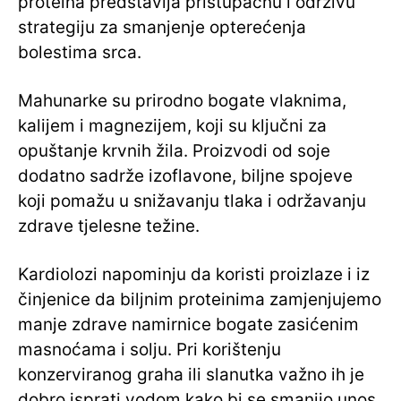
proteina predstavlja pristupačnu i održivu
strategiju za smanjenje opterećenja
bolestima srca.
Mahunarke su prirodno bogate vlaknima,
kalijem i magnezijem, koji su ključni za
opuštanje krvnih žila. Proizvodi od soje
dodatno sadrže izoflavone, biljne spojeve
koji pomažu u snižavanju tlaka i održavanju
zdrave tjelesne težine.
Kardiolozi napominju da koristi proizlaze i iz
činjenice da biljnim proteinima zamjenjujemo
manje zdrave namirnice bogate zasićenim
masnoćama i solju. Pri korištenju
konzerviranog graha ili slanutka važno ih je
dobro isprati vodom kako bi se smanjio unos