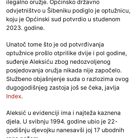
ilegalno oružje. Općinsko državno
odvjetništvo u Šibeniku podiglo je optužnicu,
koju je Općinski sud potvrdio u studenom
2023. godine.
Unatoč tome što je od potvrđivanja
optužnice prošlo otprilike dvije i pol godine,
suđenje Aleksiću zbog nedozvoljenog
posjedovanja oružja nikada nije započelo.
Službeno objašnjenje suda o razlozima ovog
dugogodišnjeg zastoja još se čeka, javlja
Index
.
Aleksić u evidenciji ima i najteža kaznena
djela. U svibnju 1994. godine ubio je 22-
godišnju djevojku nanesavši joj 17 ubodnih