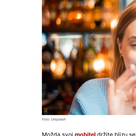
Foto: Unsplash
Možda svoj
mobitel
držite blizu se