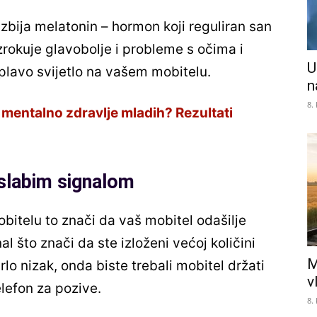
uzbija melatonin – hormon koji reguliran san
zrokuje glavobolje i probleme s očima i
U
a plavo svijetlo na vašem mobitelu.
n
8.
 mentalno zdravlje mladih? Rezultati
 slabim signalom
bitelu to znači da vaš mobitel odašilje
al što znači da ste izloženi većoj količini
M
rlo nizak, onda biste trebali mobitel držati
v
telefon za pozive.
8.