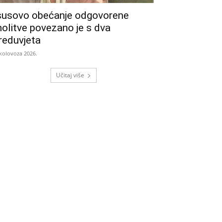
susovo obećanje odgovorene
olitve povezano je s dva
reduvjeta
 kolovoza 2026.
Učitaj više