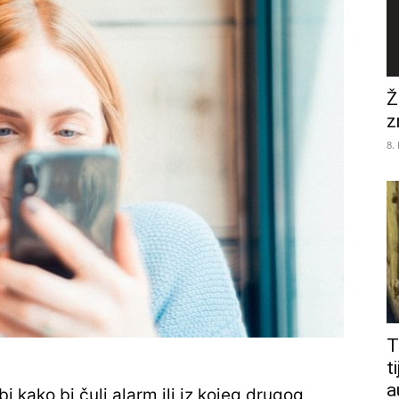
Ž
z
8.
T
t
a
bi kako bi čuli alarm ili iz kojeg drugog