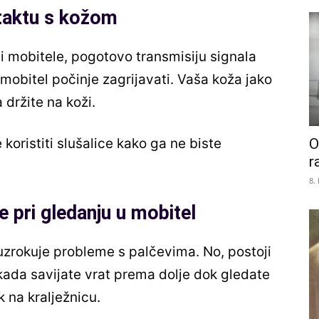
ntaktu s kožom
 i mobitele, pogotovo transmisiju signala
bitel počinje zagrijavati. Vaša koža jako
 držite na koži.
O
koristiti slušalice kako ga ne biste
r
8.
e pri gledanju u mobitel
uzrokuje probleme s palčevima. No, postoji
 kada savijate vrat prema dolje dok gledate
 na kralježnicu.