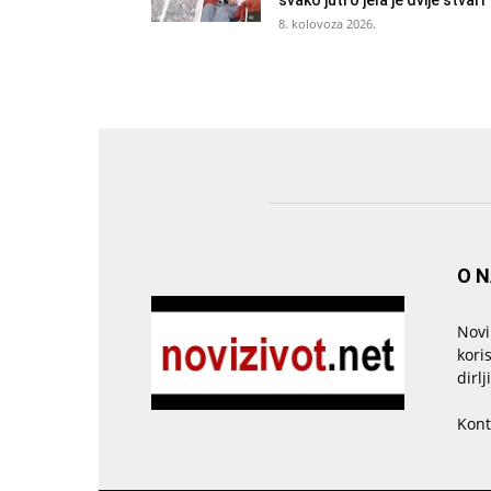
svako jutro jela je dvije stvari
8. kolovoza 2026.
O 
Novi
kori
dirlj
Kont