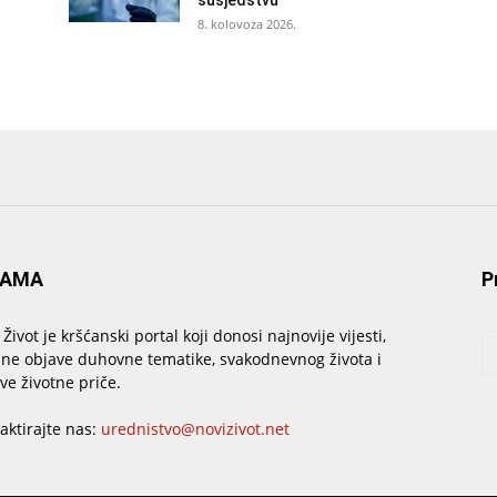
susjedstvu
8. kolovoza 2026.
NAMA
P
 Život je kršćanski portal koji donosi najnovije vijesti,
sne objave duhovne tematike, svakodnevnog života i
ive životne priče.
aktirajte nas:
urednistvo@novizivot.net