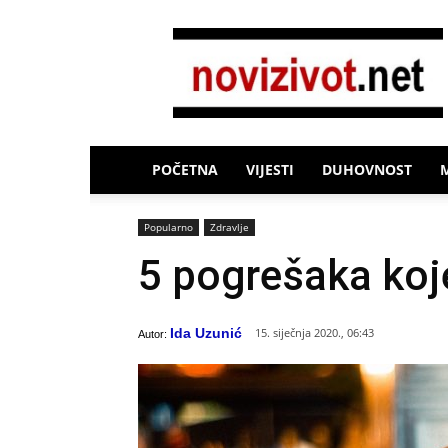
Novi
Život
POČETNA
VIJESTI
DUHOVNOST
Popularno
Zdravlje
5 pogrešaka koje
Ida Uzunić
15. siječnja 2020., 06:43
Autor: