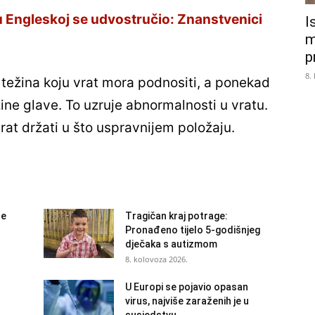
 Engleskoj se udvostručio: Znanstvenici
I
m
p
8.
 težina koju vrat mora podnositi, a ponekad
ne glave. To uzruje abnormalnosti u vratu.
rat držati u što uspravnijem položaju.
ne
Tragičan kraj potrage:
Pronađeno tijelo 5-godišnjeg
dječaka s autizmom
8. kolovoza 2026.
U Europi se pojavio opasan
virus, najviše zaraženih je u