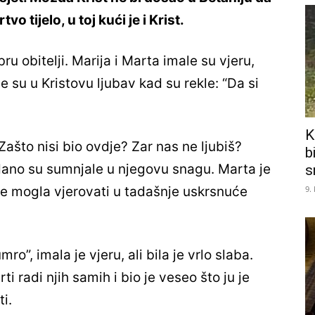
vo tijelo, u toj kući je i Krist.
ru obitelji. Marija i Marta imale su vjeru,
le su u Kristovu ljubav kad su rekle: “Da si
K
“Zašto nisi bio ovdje? Zar nas ne ljubiš?
b
dano su sumnjale u njegovu snagu. Marta je
s
9.
ije mogla vjerovati u tadašnje uskrsnuće
mro”, imala je vjeru, ali bila je vrlo slaba.
rti radi njih samih i bio je veseo što ju je
i.