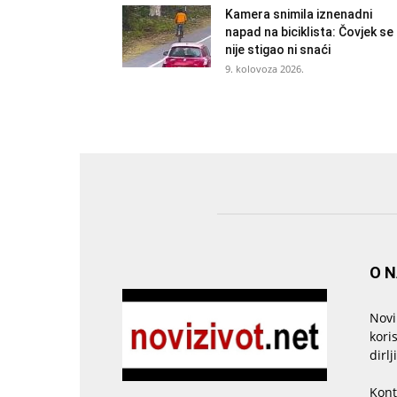
Kamera snimila iznenadni
napad na biciklista: Čovjek se
nije stigao ni snaći
9. kolovoza 2026.
O 
Novi
kori
dirlj
Kont