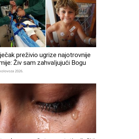
ječak preživio ugrize najotrovnije
mije: Živ sam zahvaljujući Bogu
 kolovoza 2026.