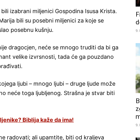
o bili izabrani miljenici Gospodina Isusa Krista.
F
arija bili su posebni miljenici za koje se
d
slao posebnu kušnju.
9.
ije dragocjen, neće se mnogo truditi da bi ga
amant velike izvrsnosti, tada će ga pouzdano
rađivati.
jega ljubi – mnogo ljubi – druge ljude može
ano neće toga ljubljenog. Strašna je stvar biti
B
z
m
jenike? Biblija kaže da ima!
9.
me radovati; ali upamtite, biti od kraljeva