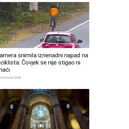
amera snimila iznenadni napad na
iciklista: Čovjek se nije stigao ni
naći
 kolovoza 2026.