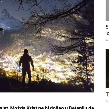
5
i
9.
T
9.
jet. Možda Krist ne bi došao u Betaniju da