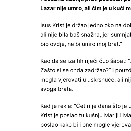
Lazar nije umro, ali čim je u kući mrt
Isus Krist je držao jedno oko na dob
ali nije bila baš snažna, jer sumnja
bio ovdje, ne bi umro moj brat.”
Kao da se iza tih riječi čuo šapat: 
Zašto si se onda zadržao?” I pouz
mogla vjerovati u uskrsnuće, ali n
svoga
brata.
Kad je rekla: “Četiri je dana što je u
Krist je poslao tu kušnju Mariji i Ma
poslao kako bi i one mogle vjerovat