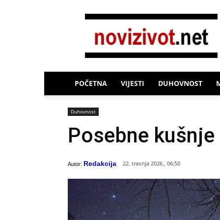
Novi
Život
POČETNA
VIJESTI
DUHOVNOST
Duhovnost
Posebne kušnje k
Redakcija
22. travnja 2026., 06:50
Autor: