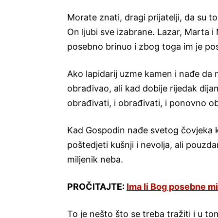
Morate znati, dragi prijatelji, da su t
On ljubi sve izabrane. Lazar, Marta i M
posebno brinuo i zbog toga im je po
Ako lapidarij uzme kamen i nađe da n
obrađivao, ali kad dobije rijedak dij
obrađivati, i obrađivati, i ponovno ob
Kad Gospodin nađe svetog čovjeka ko
poštedjeti kušnji i nevolja, ali pouzd
miljenik neba.
PROČITAJTE:
Ima li Bog posebne mil
To je nešto što se treba tražiti i u to