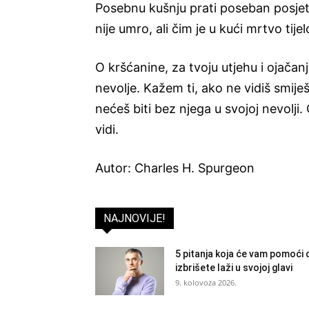
Posebnu kušnju prati poseban posjet
nije umro, ali čim je u kući mrtvo tijelo,
O kršćanine, za tvoju utjehu i ojačanj
nevolje. Kažem ti, ako ne vidiš smij
nećeš biti bez njega u svojoj nevolji
vidi.
Autor: Charles H. Spurgeon
NAJNOVIJE!
5 pitanja koja će vam pomoći 
izbrišete laži u svojoj glavi
9. kolovoza 2026.