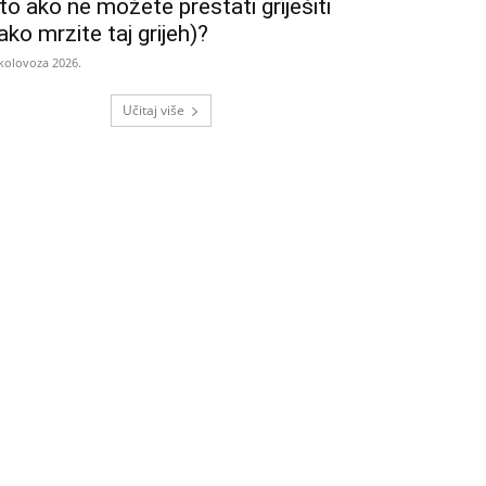
to ako ne možete prestati griješiti
iako mrzite taj grijeh)?
 kolovoza 2026.
Učitaj više