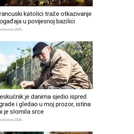
rancuski katolici traže otkazivanje
ogađaja u povijesnoj bazilici
 kolovoza 2026.
eskućnik je danima sjedio ispred
grade i gledao u moj prozor, istina
i je slomila srce
 kolovoza 2026.