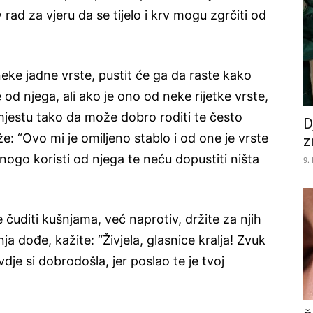
 rad za vjeru da se tijelo i krv mogu zgrčiti od
neke jadne vrste, pustit će ga da raste kako
 od njega, ali ako je ono od neke rijetke vrste,
mjestu tako da može dobro roditi te često
D
že: “Ovo mi je omiljeno stablo i od one je vrste
z
nogo koristi od njega te neću dopustiti ništa
9.
se čuditi kušnjama, već naprotiv, držite za njih
a dođe, kažite: “Živjela, glasnice kralja! Zvuk
je si dobrodošla, jer poslao te je tvoj