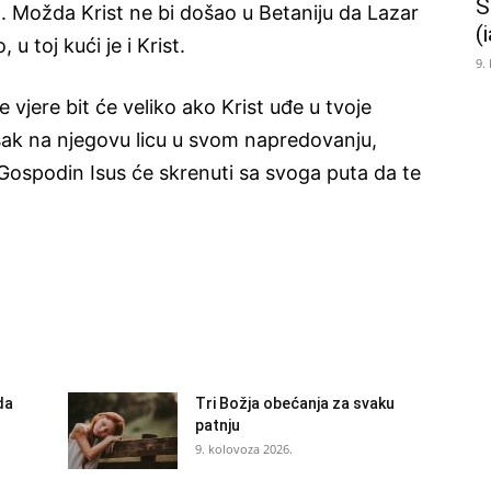
Š
. Možda Krist ne bi došao u Betaniju da Lazar
(
 u toj kući je i Krist.
9.
e vjere bit će veliko ako Krist uđe u tvoje
ešak na njegovu licu u svom napredovanju,
. Gospodin Isus će skrenuti sa svoga puta da te
da
Tri Božja obećanja za svaku
patnju
9. kolovoza 2026.