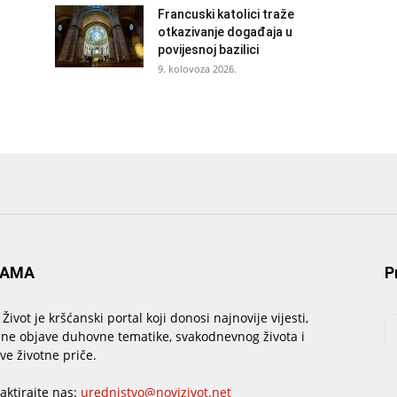
Francuski katolici traže
otkazivanje događaja u
povijesnoj bazilici
9. kolovoza 2026.
NAMA
P
 Život je kršćanski portal koji donosi najnovije vijesti,
sne objave duhovne tematike, svakodnevnog života i
ive životne priče.
aktirajte nas:
urednistvo@novizivot.net