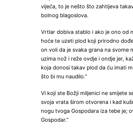
vijeća, to je nešto što zahtijeva takav
bolnog blagoslova.
Vrtlar dobiva stablo i ako je ono od 
hoće te uzeti plod koji prirodno dođe
on voli da je svaka grana na svome 
uzima nož i reže ovdje i ondje jer, ka
koja donosi takav plod da ću imati m
što bi mu naudilo.”
Vi koji ste Božji miljenici ne smijete 
svoja vrata širom otvorena i kad kušnj
nogu tvoga Gospodara iza tebe je; ovd
Gospodar.”