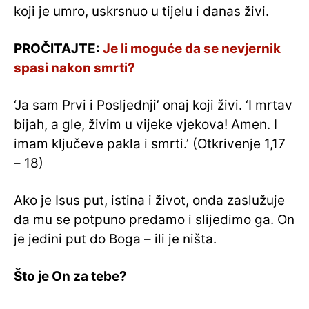
koji je umro, uskrsnuo u tijelu i danas živi.
PROČITAJTE:
Je li moguće da se nevjernik
spasi nakon smrti?
‘Ja sam Prvi i Posljednji’ onaj koji živi. ‘I mrtav
bijah, a gle, živim u vijeke vjekova! Amen. I
imam ključeve pakla i smrti.’ (Otkrivenje 1,17
– 18)
Ako je Isus put, istina i život, onda zaslužuje
da mu se potpuno predamo i slijedimo ga. On
je jedini put do Boga – ili je ništa.
Što je On za tebe?