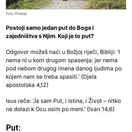
Foto: Pixabay
Postoji samo jedan put do Boga i
zajedništva s Njim. Koji je to put?
Odgovor možeš naći u Božjoj riječi, Bibliji: ‘I
nema ni u kom drugom spasenja: jer nema
pod nebom drugog imena danog ljudima po
kojem nam se treba spasiti.’ (Djela
apostolska 4,12)
Isus reče: ‘Ja sam Put, i Istina, i Život – nitko
ne dolazi k Ocu osim po meni.’ (Ivan 14,6)
Put: