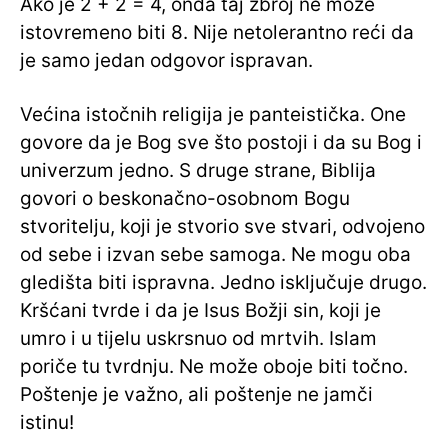
Ako je 2 + 2 = 4, onda taj zbroj ne može
istovremeno biti 8. Nije netolerantno reći da
je samo jedan odgovor ispravan.
Većina istočnih religija je panteistička. One
govore da je Bog sve što postoji i da su Bog i
univerzum jedno. S druge strane, Biblija
govori o beskonačno-osobnom Bogu
stvoritelju, koji je stvorio sve stvari, odvojeno
od sebe i izvan sebe samoga. Ne mogu oba
gledišta biti ispravna. Jedno isključuje drugo.
Kršćani tvrde i da je Isus Božji sin, koji je
umro i u tijelu uskrsnuo od mrtvih. Islam
poriče tu tvrdnju. Ne može oboje biti točno.
Poštenje je važno, ali poštenje ne jamči
istinu!