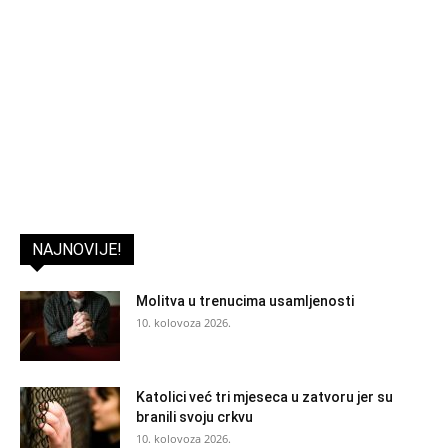
NAJNOVIJE!
Molitva u trenucima usamljenosti
10. kolovoza 2026.
Katolici već tri mjeseca u zatvoru jer su
branili svoju crkvu
10. kolovoza 2026.