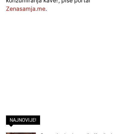
konzumiranja kave!’, piše portal
Zenasamja.me
.
NAJNOVIJE!