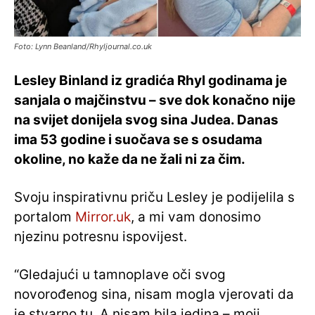
Foto: Lynn Beanland/Rhyljournal.co.uk
Lesley Binland iz gradića Rhyl godinama je
sanjala o majčinstvu – sve dok konačno nije
na svijet donijela svog sina Judea. Danas
ima 53 godine i suočava se s osudama
okoline, no kaže da ne žali ni za čim.
Svoju inspirativnu priču Lesley je podijelila s
portalom
Mirror.uk
, a mi vam donosimo
njezinu potresnu ispovijest.
“Gledajući u tamnoplave oči svog
novorođenog sina, nisam mogla vjerovati da
je stvarno tu. A nisam bila jedina – moji