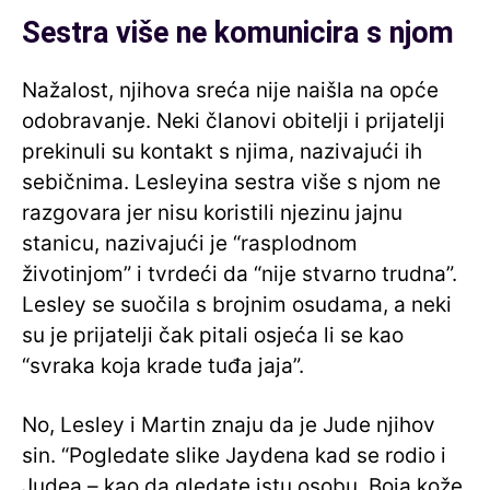
Sestra više ne komunicira s njom
Nažalost, njihova sreća nije naišla na opće
odobravanje. Neki članovi obitelji i prijatelji
prekinuli su kontakt s njima, nazivajući ih
sebičnima. Lesleyina sestra više s njom ne
razgovara jer nisu koristili njezinu jajnu
stanicu, nazivajući je “rasplodnom
životinjom” i tvrdeći da “nije stvarno trudna”.
Lesley se suočila s brojnim osudama, a neki
su je prijatelji čak pitali osjeća li se kao
“svraka koja krade tuđa jaja”.
No, Lesley i Martin znaju da je Jude njihov
sin. “Pogledate slike Jaydena kad se rodio i
Judea – kao da gledate istu osobu. Boja kože,