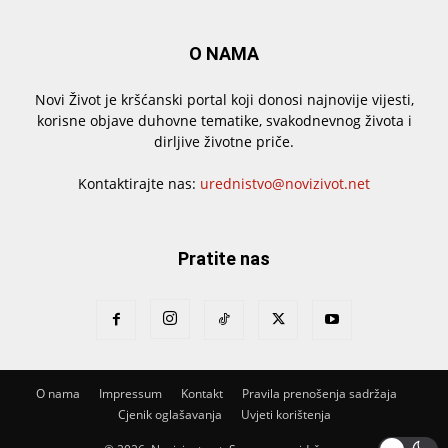
O NAMA
Novi Život je kršćanski portal koji donosi najnovije vijesti,
korisne objave duhovne tematike, svakodnevnog života i
dirljive životne priče.
Kontaktirajte nas:
urednistvo@novizivot.net
Pratite nas
O nama
Impressum
Kontakt
Pravila prenošenja sadržaja
Cjenik oglašavanja
Uvjeti korištenja