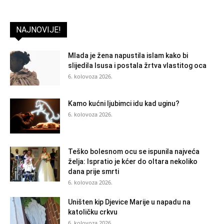
NAJNOVIJE!
Mlada je žena napustila islam kako bi
slijedila Isusa i postala žrtva vlastitog oca
6. kolovoza 2026.
Kamo kućni ljubimci idu kad uginu?
6. kolovoza 2026.
Teško bolesnom ocu se ispunila najveća
želja: Ispratio je kćer do oltara nekoliko
dana prije smrti
6. kolovoza 2026.
Uništen kip Djevice Marije u napadu na
katoličku crkvu
6. kolovoza 2026.