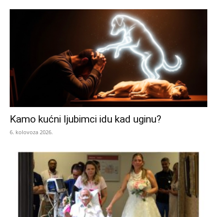
Kamo kućni ljubimci idu kad uginu?
6. kolovoza 2026.