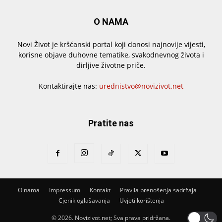
O NAMA
Novi Život je kršćanski portal koji donosi najnovije vijesti,
korisne objave duhovne tematike, svakodnevnog života i
dirljive životne priče.
Kontaktirajte nas:
urednistvo@novizivot.net
Pratite nas
O nama
Impressum
Kontakt
Pravila prenošenja sadržaja
Cjenik oglašavanja
Uvjeti korištenja
© 2026. Novizivot.net; Sva prava pridržana.