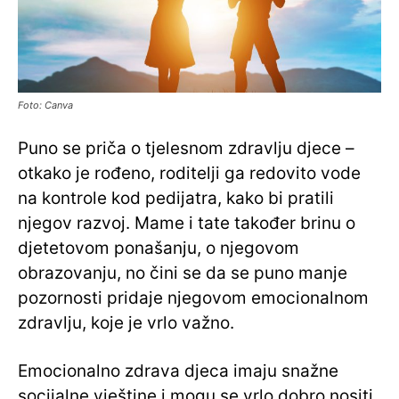
Foto: Canva
Puno se priča o tjelesnom zdravlju djece –
otkako je rođeno, roditelji ga redovito vode
na kontrole kod pedijatra, kako bi pratili
njegov razvoj. Mame i tate također brinu o
djetetovom ponašanju, o njegovom
obrazovanju, no čini se da se puno manje
pozornosti pridaje njegovom emocionalnom
zdravlju, koje je vrlo važno.
Emocionalno zdrava djeca imaju snažne
socijalne vještine i mogu se vrlo dobro nositi