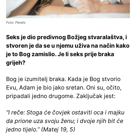
Foto: Pexels
Seks je dio predivnog Božjeg stvaralaštva, i
stvoren je da se u njemu uživa na način kako
je to Bog zamislio. Je li seks prije braka
grijeh?
Bog je izumitelj braka. Kada je Bog stvorio
Evu, Adam je bio jako sretan. Oni su, očito,
pripadali jedno drugome. Zaključak jest:
“I reče: Stoga će čovjek ostaviti oca i majku
da prione uza svoju ženu; i dvoje njih bit će
jedno tijelo.” (Matej 19, 5)