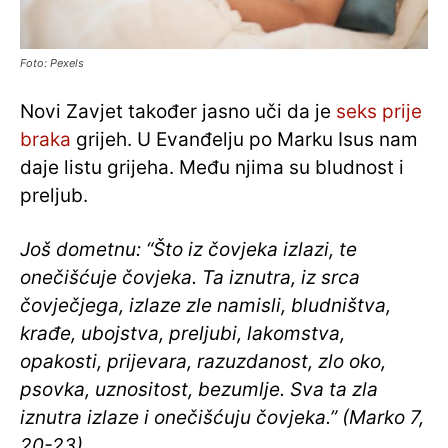
Foto: Pexels
Novi Zavjet također jasno uči da je
seks prije
braka
grijeh. U Evanđelju po Marku Isus nam
daje listu grijeha. Među njima su bludnost i
preljub.
Još dometnu: “Što iz čovjeka izlazi, te
onečišćuje čovjeka. Ta iznutra, iz srca
čovječjega, izlaze zle namisli, bludništva,
krađe, ubojstva, preljubi, lakomstva,
opakosti, prijevara, razuzdanost, zlo oko,
psovka, uznositost, bezumlje. Sva ta zla
iznutra izlaze i onečišćuju čovjeka.” (Marko 7,
20-23)