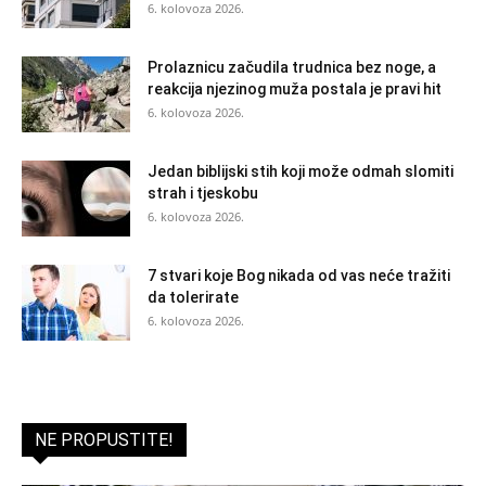
6. kolovoza 2026.
Prolaznicu začudila trudnica bez noge, a
reakcija njezinog muža postala je pravi hit
6. kolovoza 2026.
Jedan biblijski stih koji može odmah slomiti
strah i tjeskobu
6. kolovoza 2026.
7 stvari koje Bog nikada od vas neće tražiti
da tolerirate
6. kolovoza 2026.
NE PROPUSTITE!