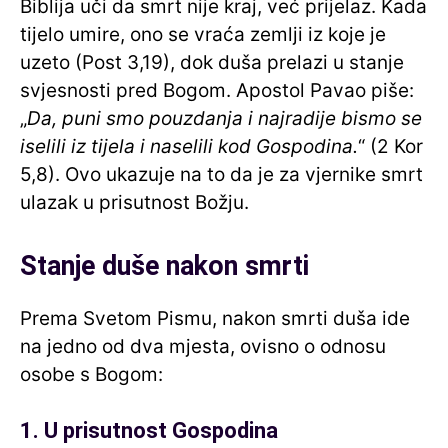
Biblija uči da smrt nije kraj, već prijelaz. Kada
tijelo umire, ono se vraća zemlji iz koje je
uzeto (Post 3,19), dok duša prelazi u stanje
svjesnosti pred Bogom. Apostol Pavao piše:
„
Da, puni smo pouzdanja i najradije bismo se
iselili iz tijela i naselili kod Gospodina.
“ (2 Kor
5,8). Ovo ukazuje na to da je za vjernike smrt
ulazak u prisutnost Božju.
Stanje duše nakon smrti
Prema Svetom Pismu, nakon smrti duša ide
na jedno od dva mjesta, ovisno o odnosu
osobe s Bogom:
1. U prisutnost Gospodina