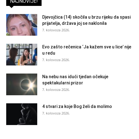
NAJNOVIJE!
Djevojčica (14) skočila u brzu rijeku da spasi
prijatelja, država joj se naklonila
7. kolovoza 2026.
Evo zašto rečenica ‘Ja kažem sve u lice’ nije
u redu
7. kolovoza 2026.
Na nebu nas idući tjedan očekuje
spektakularni prizor
7. kolovoza 2026.
4 stvari za koje Bog želi da molimo
7. kolovoza 2026.