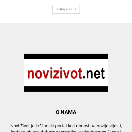
Učitaj više
O NAMA
Novi Život je kršćanski portal koji donosi najnovije vijesti,
korisne objave duhovne tematike, svakodnevnog života i