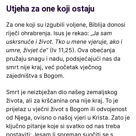
Utjeha za one koji ostaju
Za one koji su izgubili voljene, Biblija donosi
riječi ohrabrenja. Isus je rekao: „
Ja sam
uskrsnuće i život. Tko u mene vjeruje, ako i
umre, živjet će
“ (Iv 11,25). Ova obećanja
pružaju snagu i nadu, podsjećajući nas da
smrt nije kraj, već početak vječnog
zajedništva s Bogom.
Smrt je neizbježan dio našeg zemaljskog
života, ali za kršćanina ona nije kraj. To je
prijelaz u vječni život s Bogom ili odvojenost
od Njega, ovisno o našoj vjeri u Krista. Zato je
ključno pitanje koje si svatko od nas treba
postaviti: Jesam li spreman suočiti se s