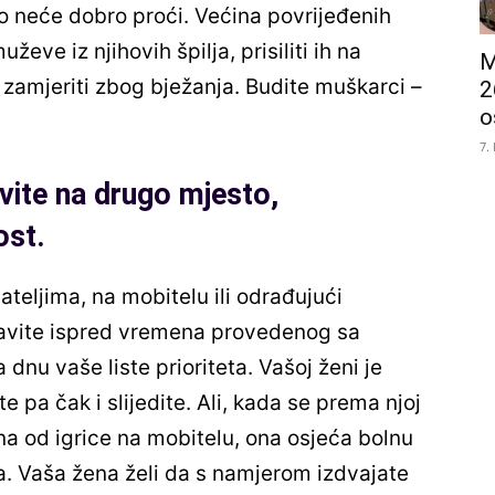
To neće dobro proći. Većina povrijeđenih
eve iz njihovih špilja, prisiliti ih na
M
o zamjeriti zbog bježanja. Budite muškarci –
2
o
7.
vite na drugo mjesto,
ost.
teljima, na mobitelu ili odrađujući
avite ispred vremena provedenog sa
 dnu vaše liste prioriteta. Vašoj ženi je
e pa čak i slijedite. Ali, kada se prema njoj
a od igrice na mobitelu, ona osjeća bolnu
. Vaša žena želi da s namjerom izdvajate