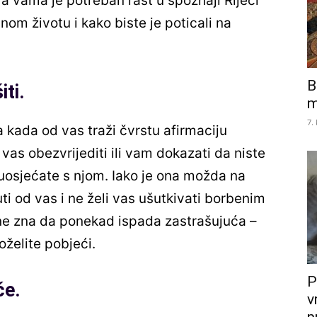
, a vama je potreban rast u spoznaji Riječi
zinom životu i kako biste je poticali na
B
iti.
m
7.
 kada od vas traži čvrstu afirmaciju
vas obezvrijediti ili vam dokazati da niste
suosjećate s njom. Iako je ona možda na
uti od vas i ne želi vas ušutkivati borbenim
e zna da ponekad ispada zastrašujuća –
oželite pobjeći.
P
če.
v