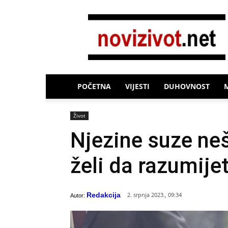
Novi
Život
POČETNA
VIJESTI
DUHOVNOST
Život
Njezine suze neš
želi da razumije
Redakcija
2. srpnja 2023., 09:34
Autor: