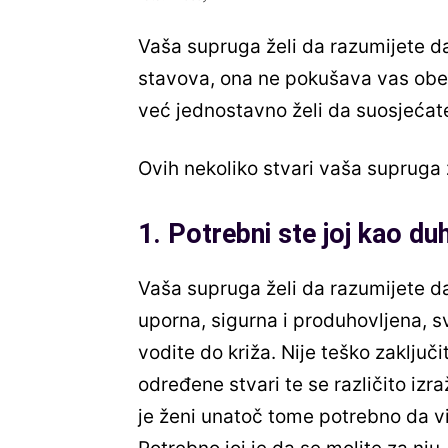
Vaša supruga želi da razumijete da
stavova, ona ne pokušava vas obezv
već jednostavno želi da suosjećat
Ovih nekoliko stvari vaša supruga 
1. Potrebni ste joj kao d
Vaša supruga želi da razumijete d
uporna, sigurna i produhovljena, sv
vodite do križa. Nije teško zaključi
određene stvari te se različito izra
je ženi unatoč tome potrebno da vi 