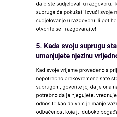
da biste sudjelovali u razgovoru. 
supruga će pokušati izvući svoje muž
sudjelovanje u razgovoru ili potih
otvorite se i razgovarajte!
5. Kada svoju suprugu sta
umanjujete njezinu vrijedn
Kad svoje vrijeme provedeno s prija
nepotrebno prekovremene sate st
suprugom, govorite joj da je ona na
potrebno da je njegujete, vrednujet
odnosite kao da vam je manje važn
odbačenost koja ju duboko pogađa