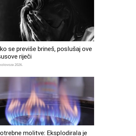
ko se previše brineš, poslušaj ove
susove riječi
 kolovoza 2026.
otrebne molitve: Eksplodirala je