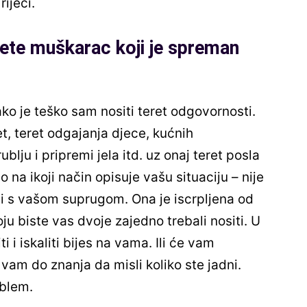
iječi.
dete muškarac koji je spreman
ko je teško sam nositi teret odgovornosti.
t, teret odgajanja djece, kućnih
ublju i pripremi jela itd. uz onaj teret posla
a ikoji način opisuje vašu situaciju – nije
ti s vašom suprugom. Ona je iscrpljena od
u biste vas dvoje zajedno trebali nositi. U
 i iskaliti bijes na vama. Ili će vam
vam do znanja da misli koliko ste jadni.
oblem.