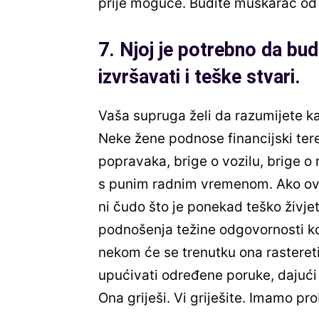
prije moguće. Budite muškarac od r
7. Njoj je potrebno da bu
izvršavati i teške stvari.
Vaša supruga želi da razumijete ka
Neke žene podnose financijski tere
popravaka, brige o vozilu, brige o r
s punim radnim vremenom. Ako ovo n
ni čudo što je ponekad teško živje
podnošenja težine odgovornosti koj
nekom će se trenutku ona rasteretiti
upućivati određene poruke, dajući 
Ona griješi. Vi griješite. Imamo pr