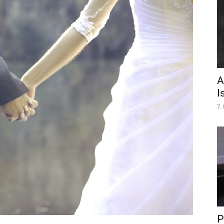
A
I
7.
P