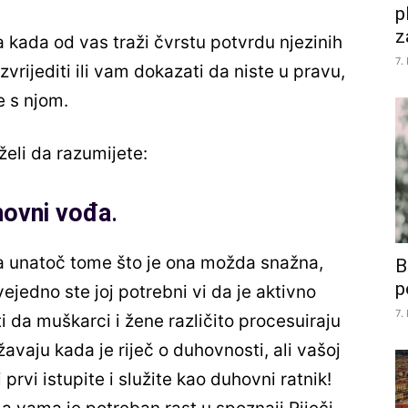
p
z
 kada od vas traži čvrstu potvrdu njezinih
7.
rijediti ili vam dokazati da niste u pravu,
e s njom.
želi da razumijete:
uhovni vođa
.
a unatoč tome što je ona možda snažna,
B
p
ejedno ste joj potrebni vi da je aktivno
7.
ti da muškarci i žene različito procesuiraju
žavaju kada je riječ o duhovnosti, ali vašoj
prvi istupite i služite kao duhovni ratnik!