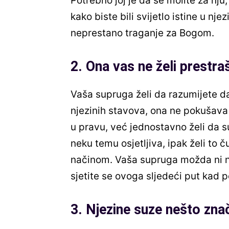
Potrebno joj je da se molite za nju
kako biste bili svijetlo istine u nje
neprestano traganje za Bogom.
2. Ona vas ne želi prestraš
Vaša supruga želi da razumijete da
njezinih stavova, ona ne pokušava 
u pravu, već jednostavno želi da 
neku temu osjetljiva, ipak želi to č
načinom. Vaša supruga možda ni n
sjetite se ovoga sljedeći put kad p
3. Njezine suze nešto zna