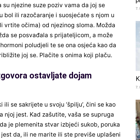
p
 su njezine suze poziv vama da joj se
7.
u bol ili razočaranje i suosjećate s njom u
(ili vrtite očima) od njezinog sloma. Možda
ožda se posvađala s prijateljicom, a može
i hormoni poludjeli te se ona osjeća kao da
ibližite joj se. Plačite s onima koji plaču.
zgovora ostavljate dojam
K
7.
li se sakrijete u svoju ‘špilju’, čini se kao
 njoj jest. Kad zašutite, vaša se supruga
da je plemenita stvar izbjeći sukob, poruka
jest da, ili ne marite ili ste previše uplašeni