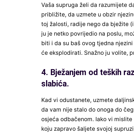
Vaša supruga želi da razumijete da
približite, da uzmete u obzir njezin
toj žalosti, radije nego da bježite 
ju je netko povrijedio na poslu, m
biti i da su baš ovog tjedna njezin
će eksplodirati. Snažno ju volite, pr
4. Bježanjem od teških ra
slabića.
Kad vi odustanete, uzmete daljinski i
da vam nije stalo do onoga do čega
osjeća odbačenom. Iako vi mislite 
koju zapravo šaljete svojoj supruzi 