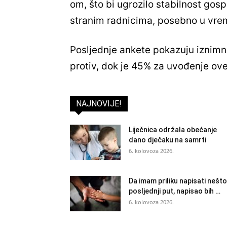
om, što bi ugrozilo stabilnost gosp
stranim radnicima, posebno u vrem
Posljednje ankete pokazuju iznimno
protiv, dok je 45% za uvođenje ove
NAJNOVIJE!
Liječnica održala obećanje
dano dječaku na samrti
6. kolovoza 2026.
Da imam priliku napisati nešto
posljednji put, napisao bih …
6. kolovoza 2026.