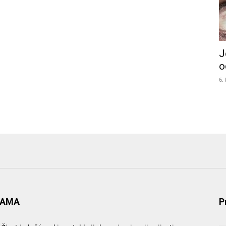
J
o
6.
NAMA
P