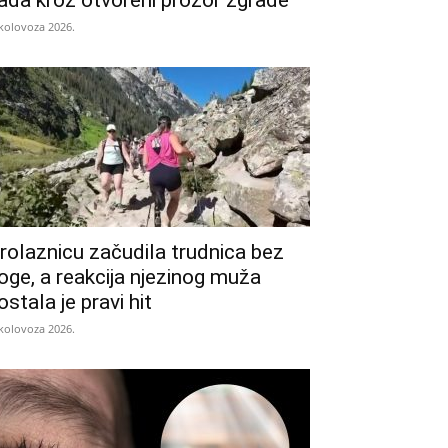
ada kroz otvoreni prozor zgrade
 kolovoza 2026.
rolaznicu začudila trudnica bez
oge, a reakcija njezinog muža
ostala je pravi hit
 kolovoza 2026.