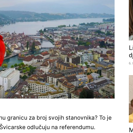
L
d
6.
nu granicu za broj svojih stanovnika? To je
 Švicarske odlučuju na referendumu.
M