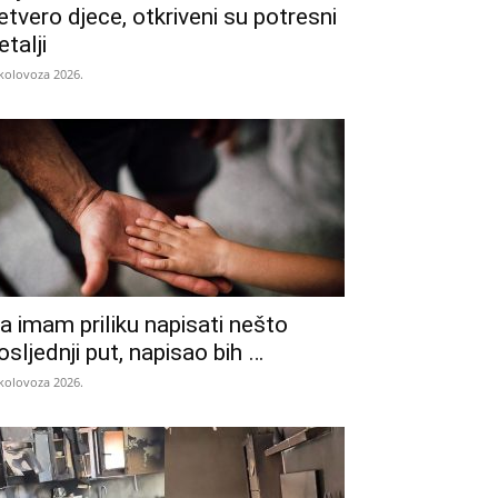
etvero djece, otkriveni su potresni
etalji
 kolovoza 2026.
a imam priliku napisati nešto
osljednji put, napisao bih …
 kolovoza 2026.