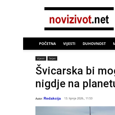
Novi
Život
POČETNA
VIJESTI
DUHOVNOST
Vijesti
Svijet
Švicarska bi mog
nigdje na planet
Redakcija
13. lipnja 2026., 11:53
Autor: