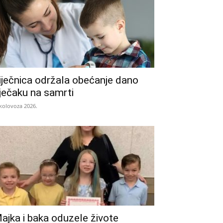
iječnica održala obećanje dano
ječaku na samrti
 kolovoza 2026.
ajka i baka oduzele živote