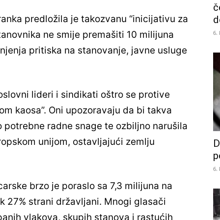
č
nka predložila je takozvanu “inicijativu za
d
6.
tanovnika ne smije premašiti 10 milijuna
anjenja pritiska na stanovanje, javne usluge
lovni lideri i sindikati oštro se protive
ivom kaosa”. Oni upozoravaju da bi takva
eko potrebne radne snage te ozbiljno narušila
opskom unijom, ostavljajući zemlju
D
p
6.
rske brzo je poraslo sa 7,3 milijuna na
ak 27% strani državljani. Mnogi glasači
anih vlakova, skupih stanova i rastućih