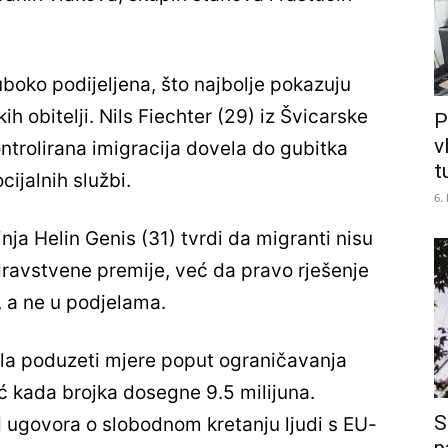
.
boko podijeljena, što najbolje pokazuju
kih obitelji. Nils Fiechter (29) iz Švicarske
P
v
ntrolirana imigracija dovela do gubitka
t
cijalnih službi.
6.
ja Helin Genis (31) tvrdi da migranti nisu
zdravstvene premije, već da pravo rješenje
, a ne u podjelama.
ala poduzeti mjere poput ograničavanja
već kada brojka dosegne 9.5 milijuna.
S
id ugovora o slobodnom kretanju ljudi s EU-