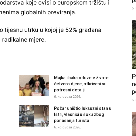
p
odarstva koje ovisi o europskom tržištu i
6.
enima globalnih previranja.
 tijesnu utrku u kojoj je 52% građana
 radikalne mjere.
P
Majka i baka oduzele živote
n
četvero djece, otkriveni su
potresni detalji
p
6. kolovoza 2026.
6.
Požar uništio luksuzni stan u
Istri, vlasnici u šoku zbog
ponašanja turista
6. kolovoza 2026.