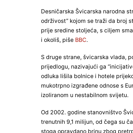
Desničarska Švicarska narodna stra
održivost” kojom se traži da broj s
prije sredine stoljeća, s ciljem sm
i okoliš, piše
BBC
.
S druge strane, švicarska vlada, pos
prijedlogu, nazivajući ga “inicijat
odluka lišila bolnice i hotele prij
mukotrpno izgrađene odnose s Eur
izoliranom u nestabilnom svijetu.
Od 2002. godine stanovništvo Švica
trenutnih 9,1 milijun, od čega su č
stoga opravdano brinu zbog pretrp