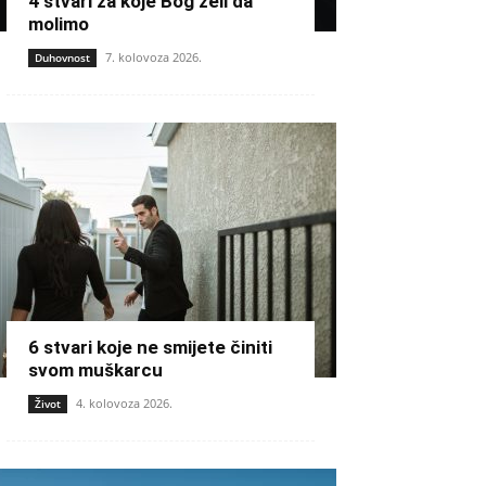
4 stvari za koje Bog želi da
molimo
7. kolovoza 2026.
Duhovnost
6 stvari koje ne smijete činiti
svom muškarcu
4. kolovoza 2026.
Život