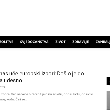
MOLITVE
SVJEDOČANSTVA
ŽIVOT
ZDRAVLJE
ZANIMLJ
 nas uče europski izbori: Došlo je do
a udesno
2024.
izbore. Već najveće biračko tijelo na svijetu, ono u Indiji, odlučilo
nog vođu. Čini se...