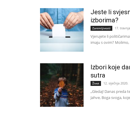
Jeste li svjes
izborima?
17. travnj
Zanimljivosti
Vjerujete li političarim
imaju s ovim? Molimo, č
Izbori koje d
sutra
12. siječnja 2020.
Život
„Gledaj! Danas preda te
Jahve, Boga svoga, koje