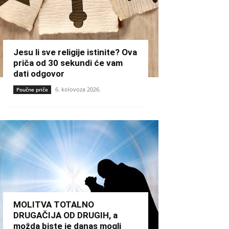
Jesu li sve religije istinite? Ova
priča od 30 sekundi će vam
dati odgovor
6. kolovoza 2026.
Poučne priče
MOLITVA TOTALNO
DRUGAČIJA OD DRUGIH, a
možda biste je danas mogli