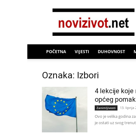
Novi
Život
POČETNA
VIJESTI
DUHOVNOST
Oznaka: Izbori
4 lekcije koje
općeg pomak
13. lipnja 
Zanimljivosti
Ovo je velika godina za 
je ostati uz svog trenut