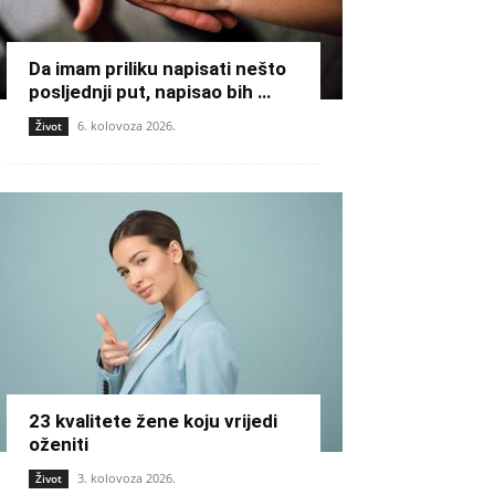
Da imam priliku napisati nešto
posljednji put, napisao bih …
6. kolovoza 2026.
Život
23 kvalitete žene koju vrijedi
oženiti
3. kolovoza 2026.
Život