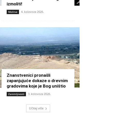
izmoliti!
4. kolovoza 2026.
Molitve
Znanstvenici pronašli
zapanjujuće dokaze o drevnim
gradovima koje je Bog uništio
3. kolovoza 2026.
Zanimljivosti
Učitaj više