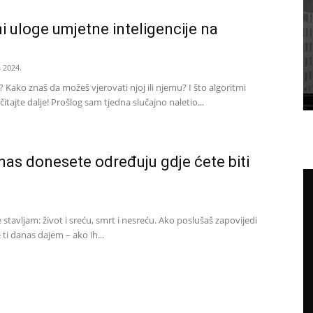
ni uloge umjetne inteligencije na
a 2024.
a? Kako znaš da možeš vjerovati njoj ili njemu? I što algoritmi
itajte dalje! Prošlog sam tjedna slučajno naletio...
anas donesete određuju gdje ćete biti
 stavljam: život i sreću, smrt i nesreću. Ako poslušaš zapovijedi
 ti danas dajem – ako ih...