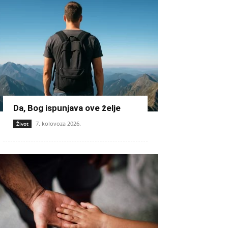
Da, Bog ispunjava ove želje
7. kolovoza 2026.
Život