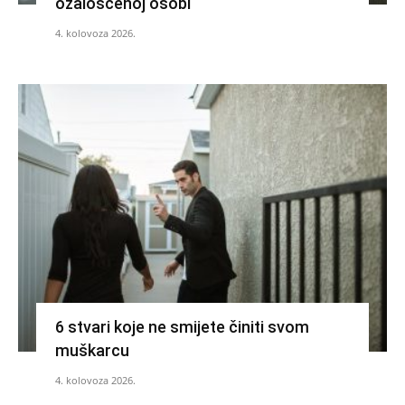
ožalošćenoj osobi
4. kolovoza 2026.
6 stvari koje ne smijete činiti svom
muškarcu
4. kolovoza 2026.