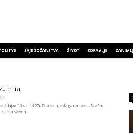
MOLITVE
SVJEDOČANSTVA
ŽIVOT
ZDRAVLJE
ZANIMLJ
zu mira
016.
svoj dajem“ (Ivan 14,27). Dao nam je da ga uzmemo. Sve što
u vjeri u svemu.