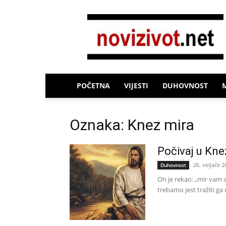
Novi
Život
POČETNA
VIJESTI
DUHOVNOST
Oznaka: Knez mira
Počivaj u Kne
26. veljače 2
Duhovnost
On je rekao: „mir vam 
trebamo jest tražiti ga 