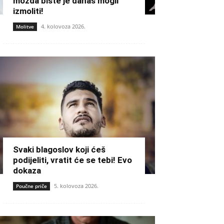
možda biste je danas mogli
izmoliti!
4. kolovoza 2026.
Molitve
Svaki blagoslov koji ćeš
podijeliti, vratit će se tebi! Evo
dokaza
5. kolovoza 2026.
Poučne priče