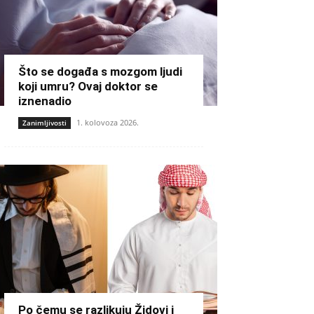
Što se događa s mozgom ljudi
koji umru? Ovaj doktor se
iznenadio
1. kolovoza 2026.
Zanimljivosti
Po čemu se razlikuju Židovi i