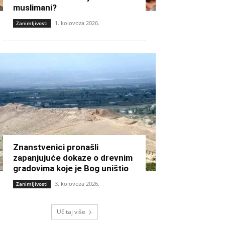
muslimani?
1. kolovoza 2026.
Zanimljivosti
Znanstvenici pronašli
zapanjujuće dokaze o drevnim
gradovima koje je Bog uništio
3. kolovoza 2026.
Zanimljivosti
Učitaj više