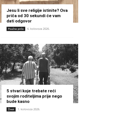
Jesu li sve religije istinite? Ova
priča od 30 sekundi će vam
dati odgovor
6. kolovoza 2026.
Poučne priče
5 stvari koje trebate reći
svojim roditeljima prije nego
bude kasno
1. kolovoza 2026.
Život