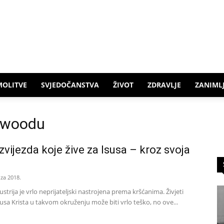
MOLITVE
SVJEDOČANSTVA
ŽIVOT
ZDRAVLJE
ZANIMLJ
lywoodu
zvijezda koje žive za Isusa – kroz svoja
oza 2018.
strija je vrlo neprijateljski nastrojena prema kršćanima. Živjeti
usa Krista u takvom okruženju može biti vrlo teško, no ove...