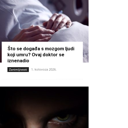
Što se događa s mozgom ljudi
koji umru? Ovaj doktor se
iznenadio
1. kolovoza 2026.
Zanimljivosti