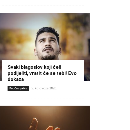
Svaki blagoslov koji ćeš
podijeliti, vratit će se tebi! Evo
dokaza
5. kolovoza 2026.
Poučne priče