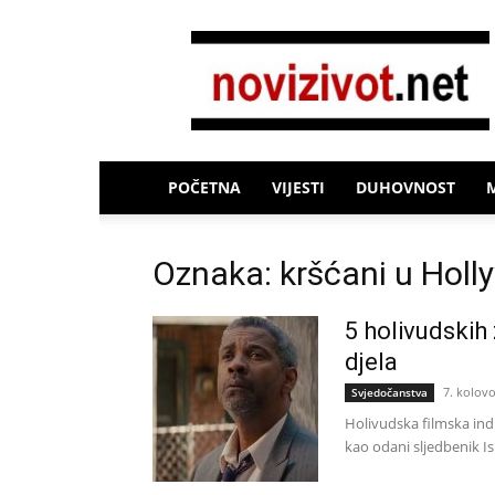
Novi
Život
POČETNA
VIJESTI
DUHOVNOST
Oznaka: kršćani u Hol
5 holivudskih 
djela
7. kolov
Svjedočanstva
Holivudska filmska indu
kao odani sljedbenik Is