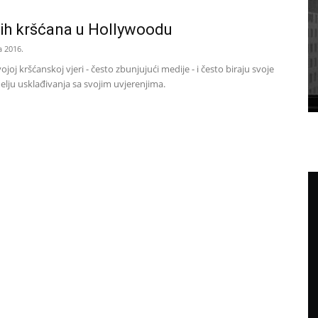
ijih kršćana u Hollywoodu
a 2016.
ojoj kršćanskoj vjeri - često zbunjujući medije - i često biraju svoje
elju usklađivanja sa svojim uvjerenjima.