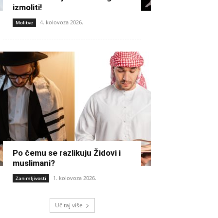
izmoliti!
4. kolovoza 2026.
Molitve
Po čemu se razlikuju Židovi i
muslimani?
1. kolovoza 2026.
Zanimljivosti
Učitaj više