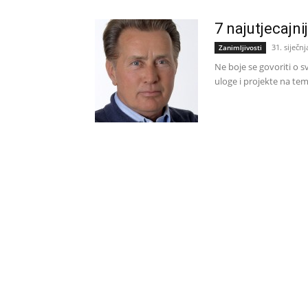
7 najutjecajn
31. siječnj
Zanimljivosti
Ne boje se govoriti o sv
uloge i projekte na tem