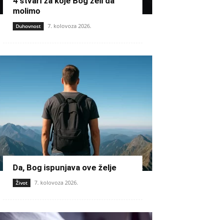
4 stvari za koje Bog želi da
molimo
7. kolovoza 2026.
Duhovnost
Da, Bog ispunjava ove želje
7. kolovoza 2026.
Život