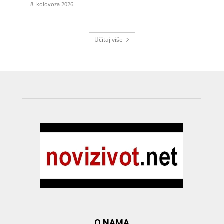
8. kolovoza 2026.
Učitaj više
O NAMA