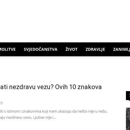
MOLITVE
SVJEDOČANSTVA
ŽIVOT
ZDRAVLJE
ZANIMLJ
ati nezdravu vezu? Ovih 10 znakova
23.
ti s istinom i znakovima koji nam ukazuju da nešto nije u redu.
ju nezdravu vezu. Ljubav nije i...