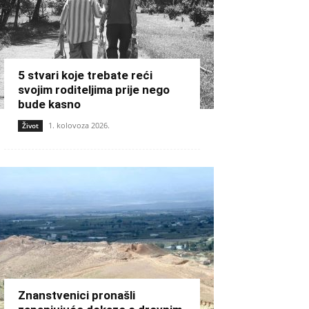
5 stvari koje trebate reći
svojim roditeljima prije nego
bude kasno
1. kolovoza 2026.
Život
Znanstvenici pronašli