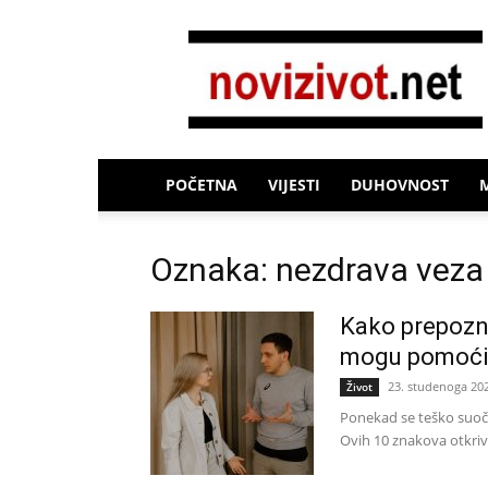
Novi
Život
POČETNA
VIJESTI
DUHOVNOST
Oznaka: nezdrava veza
Kako prepozn
mogu pomoći
23. studenoga 20
Život
Ponekad se teško suoči
Ovih 10 znakova otkriva