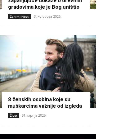
zapanjujuće dokaze o drevnim
gradovima koje je Bog uništio
3. kolovoza 2026.
Zanimljivosti
8 ženskih osobina koje su
muškarcima važnije od izgleda
31. srpnja 2026.
Život