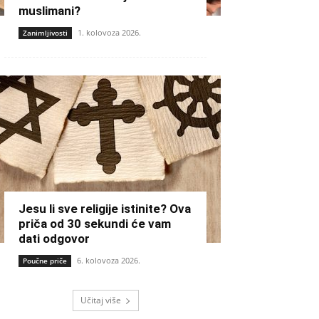
muslimani?
1. kolovoza 2026.
Zanimljivosti
Jesu li sve religije istinite? Ova
priča od 30 sekundi će vam
dati odgovor
6. kolovoza 2026.
Poučne priče
Učitaj više