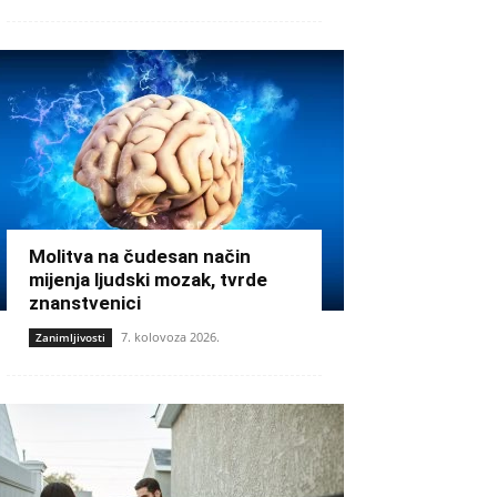
Molitva na čudesan način
mijenja ljudski mozak, tvrde
znanstvenici
7. kolovoza 2026.
Zanimljivosti