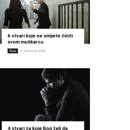
6 stvari koje ne smijete činiti
svom muškarcu
4. kolovoza 2026.
Život
4 stvari za koje Bog želi da