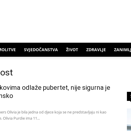
MOLITVE
SVJEDOČANSTVA
ŽIVOT
ZDRAVLJE
ZANIMLJ
nost
ekovima odlaže pubertet, nije sigurna je
ensko
ers Olivia je bila jedna od djece koja se ne predstavljaju ni kao
. Olivia Purdie ima 11...