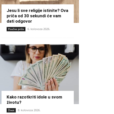
Jesu li sve religije istinite? Ova
priča od 30 sekundi će vam
dati odgovor
6. kolovoza 2026.
Poučne priče
Kako razotkriti idole u svom
životu?
8. kolovoza 2026.
Život