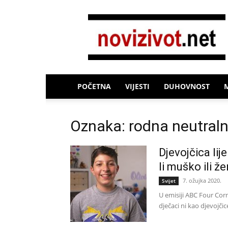
Novi
Život
POČETNA
VIJESTI
DUHOVNOST
Oznaka: rodna neutral
Djevojčica lij
li muško ili ž
7. ožujka 2020.
Svijet
U emisiji ABC Four Corn
dječaci ni kao djevojčice