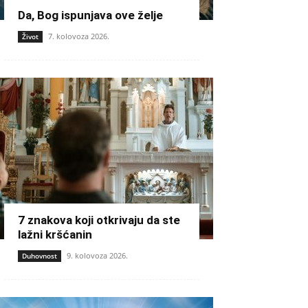
Da, Bog ispunjava ove želje
7. kolovoza 2026.
Život
7 znakova koji otkrivaju da ste
lažni kršćanin
9. kolovoza 2026.
Duhovnost