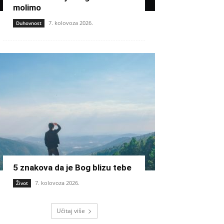
molimo
7. kolovoza 2026.
Duhovnost
5 znakova da je Bog blizu tebe
7. kolovoza 2026.
Život
Učitaj više