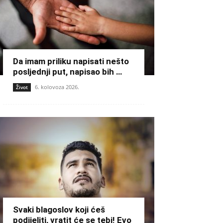
Da imam priliku napisati nešto
posljednji put, napisao bih …
6. kolovoza 2026.
Život
Svaki blagoslov koji ćeš
podijeliti, vratit će se tebi! Evo