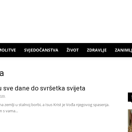
MOLITVE
SVJEDOČANSTVA
ŽIVOT
ZDRAVLJE
ZANIMLJ
ta
u sve dane do svršetka svijeta
020.
na zemlji u stalnoj borbi, a Isus Krist je Vođa njegovog spasenja.
m s vama...