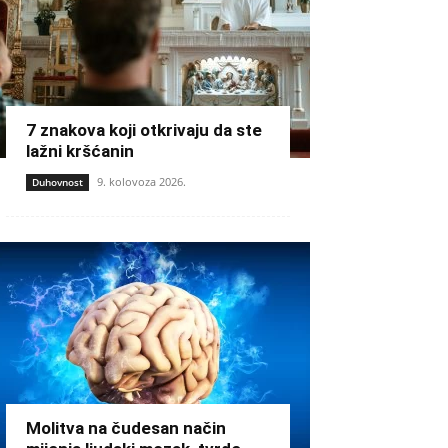
7 znakova koji otkrivaju da ste
lažni kršćanin
9. kolovoza 2026.
Duhovnost
Molitva na čudesan način