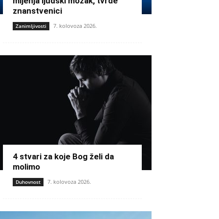
mijenja ljudski mozak, tvrde
znanstvenici
7. kolovoza 2026.
Zanimljivosti
4 stvari za koje Bog želi da
molimo
7. kolovoza 2026.
Duhovnost