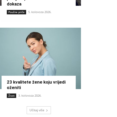
dokaza
5. kolovoza 2026.
Poučne priče
23 kvalitete žene koju vrijedi
oženiti
3. kolovoza 2026.
Život
Učitaj više