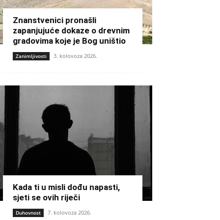
Znanstvenici pronašli
zapanjujuće dokaze o drevnim
gradovima koje je Bog uništio
3. kolovoza 2026.
Zanimljivosti
Kada ti u misli dođu napasti,
sjeti se ovih riječi
7. kolovoza 2026.
Duhovnost