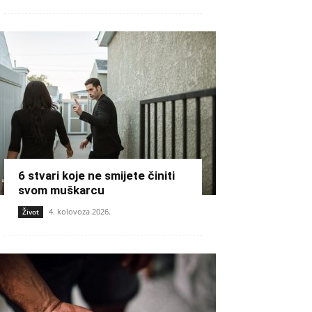
6 stvari koje ne smijete činiti
svom muškarcu
4. kolovoza 2026.
Život