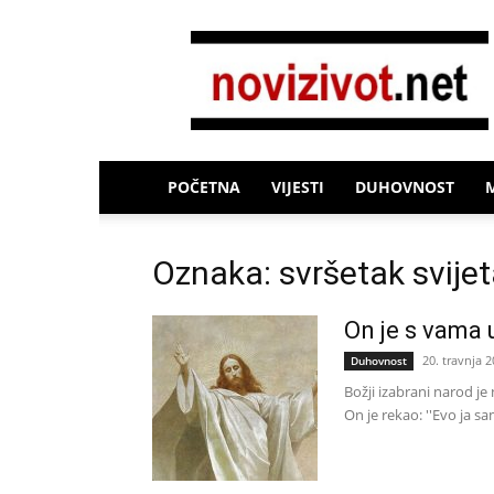
Novi
Život
POČETNA
VIJESTI
DUHOVNOST
Oznaka: svršetak svije
On je s vama 
20. travnja 2
Duhovnost
Božji izabrani narod je 
On je rekao: ''Evo ja sa